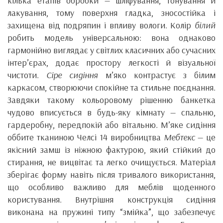
кілька етапів обробки — шліфування, тонування й
лакування, тому поверхня гладка, зносостійка і
захищена від подряпин і впливу вологи. Колір
білий
робить модель універсальною: вона однаково
гармонійно виглядає у світлих класичних або сучасних
інтер’єрах, додає простору легкості й візуальної
чистоти.
Сіре сидіння
м’яко контрастує з білим
каркасом, створюючи спокійне та стильне поєднання.
Завдяки такому кольоровому рішенню банкетка
чудово вписується в будь-яку кімнату — спальню,
гардеробну, передпокій або вітальню. М’яке сидіння
оббите тканиною Челсі 14 виробництва
Мебтекс
— це
якісний замш із ніжною фактурою, який стійкий до
стирання, не вицвітає та легко очищується. Матеріал
зберігає форму навіть після тривалого використання,
що особливо важливо для меблів щоденного
користування. Внутрішня конструкція сидіння
виконана на пружині типу “змійка”, що забезпечує