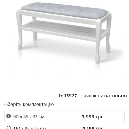
ID:
15927
Наявність:
на складі
Оберіть комплектацію
90 х 45 х 33 см
3 999
грн.
110 х 45 х 33 см
4 198
грн.