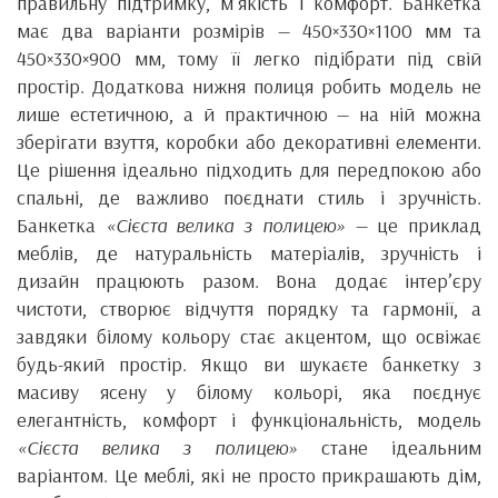
правильну підтримку, м’якість і комфорт. Банкетка
має два варіанти розмірів — 450×330×1100 мм та
450×330×900 мм, тому її легко підібрати під свій
простір. Додаткова нижня полиця робить модель не
лише естетичною, а й практичною — на ній можна
зберігати взуття, коробки або декоративні елементи.
Це рішення ідеально підходить для передпокою або
спальні, де важливо поєднати стиль і зручність.
Банкетка
«Сієста велика з полицею»
— це приклад
меблів, де натуральність матеріалів, зручність і
дизайн працюють разом. Вона додає інтер’єру
чистоти, створює відчуття порядку та гармонії, а
завдяки білому кольору стає акцентом, що освіжає
будь-який простір. Якщо ви шукаєте банкетку з
масиву ясену у білому кольорі, яка поєднує
елегантність, комфорт і функціональність, модель
«Сієста велика з полицею»
стане ідеальним
варіантом. Це меблі, які не просто прикрашають дім,