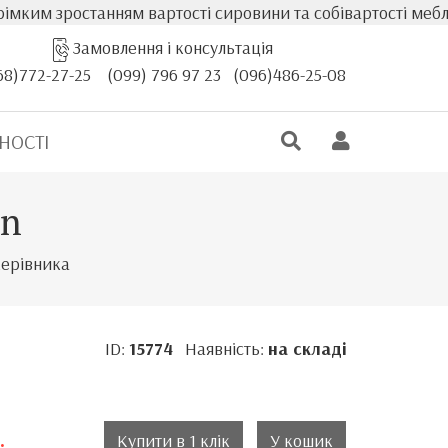
анням вартості сировини та собівартості меблів, фактичн
Замовлення і консультація
68)772-27-25
(099) 796 97 23
(096)486-25-08
НОСТІ
en
керівника
ID:
15774
Наявність:
на складі
.
Купити в 1 клік
У кошик