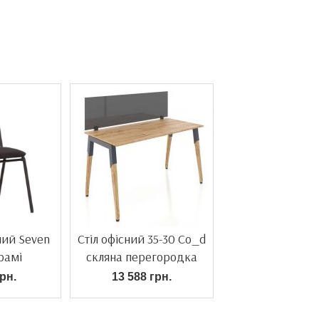
ний Seven
Стіл офісний 35-30 Co_d
рамі
скляна перегородка
рн.
13 588 грн.