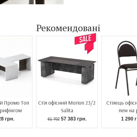
Рекомендовані
ий Промо Топ
Cтіл офісний Morion 23/2
Стілець офіс
 брифінгом
Salita
new на 
28 грн.
57 383 грн.
1 290 г
61 702