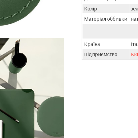
Колір
зе
Матеріал оббивки
на
Країна
Іта
Підприємство
KR