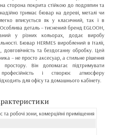
тна сторона покрита стійкою до подряпин та
надійно тримає бювар на дереві, металі чи
легко вписується як у класичний, так і в
. Особлива деталь – тиснений бренд EGLOOH,
ний у різних кольорах, додає виробу
альності. Бювар HERMES вироблений в Італії,
, довговічність та бездоганну обробку. Цей
ника – не просто аксесуар, а стильне рішення
го простору. Він допомагає підтримувати
 професійність і створює атмосферу
ідходить для офісу та домашнього кабінету.
арактеристики
іс та робочі зони, комерційні приміщення