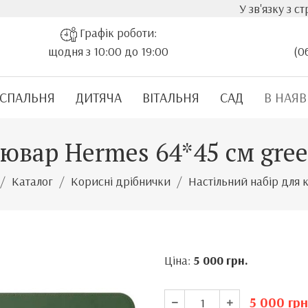
У зв'язку з стрімким зрост
Графік роботи:
щодня з 10:00 до 19:00
(0
СПАЛЬНЯ
ДИТЯЧА
ВІТАЛЬНЯ
САД
В НАЯВ
ювар Hermes 64*45 см gre
Каталог
Корисні дрібнички
Настільний набір для 
Ціна:
5 000
грн.
5 000
грн