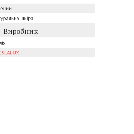
лений
туральна шкіра
Виробник
лія
ESLALUX