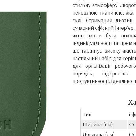
стильну атмосферу. Зворо
нековзною тканиною, яка 
склі. Стриманий дизайн 
сучасний офісний інтер’єр
який може бути викона
індивідуальності та премі
що гарантує високу якість
настільний набір для керів
для організації робочо
порядок, підкреслює
продуктивності. Ідеально п
Х
Тип
оф
Ширина (см)
45
Довжина (см)
65