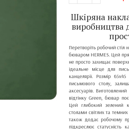
Шкіряна накла
виробництва д
прос
Перетворіть робочий стіл 
бюваром HERMES. Цей прям
не просто захищає поверхн
ідеальне місце для пись
канцелярії. Розмір 65x4
письмового столу, зали
аксесуарів. Виготовлений 
відтінку Green, бювар поє
Цей глибокий зелений к
столами світлих та темних т
також додає робочому про
підкреслює статусність к