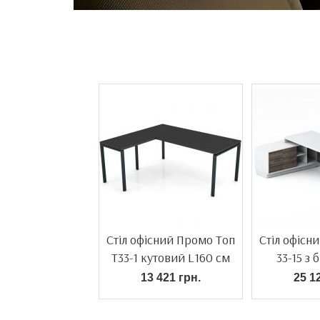
Cтіл офісний Промо Топ
Cтіл офісн
T33-1 кутовий L160 см
33-15 з
13 421 грн.
25 1