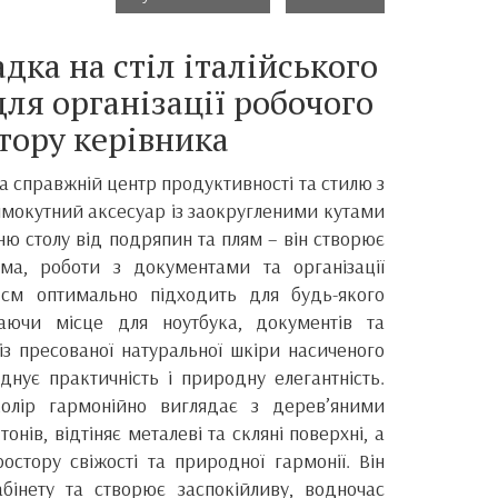
дка на стіл італійського
ля організації робочого
тору керівника
на справжній центр продуктивності та стилю з
окутний аксесуар із заокругленими кутами
ю столу від подряпин та плям – він створює
ма, роботи з документами та організації
5 см оптимально підходить для будь-якого
шаючи місце для ноутбука, документів та
із пресованої натуральної шкіри насиченого
днує практичність і природну елегантність.
олір гармонійно виглядає з дерев’яними
онів, відтіняє металеві та скляні поверхні, а
стору свіжості та природної гармонії. Він
абінету та створює заспокійливу, водночас