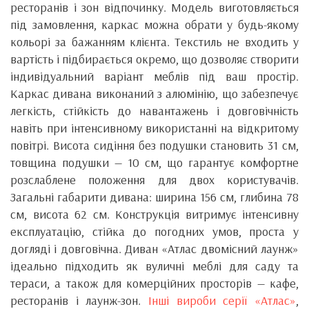
ресторанів і зон відпочинку. Модель виготовляється
під замовлення, каркас можна обрати у будь-якому
кольорі за бажанням клієнта. Текстиль не входить у
вартість і підбирається окремо, що дозволяє створити
індивідуальний варіант меблів під ваш простір.
Каркас дивана виконаний з алюмінію, що забезпечує
легкість, стійкість до навантажень і довговічність
навіть при інтенсивному використанні на відкритому
повітрі. Висота сидіння без подушки становить 31 см,
товщина подушки — 10 см, що гарантує комфортне
розслаблене положення для двох користувачів.
Загальні габарити дивана: ширина 156 см, глибина 78
см, висота 62 см. Конструкція витримує інтенсивну
експлуатацію, стійка до погодних умов, проста у
догляді і довговічна. Диван «Атлас двомісний лаунж»
ідеально підходить як вуличні меблі для саду та
тераси, а також для комерційних просторів — кафе,
ресторанів і лаунж-зон.
Інші вироби серії «Атлас»
,