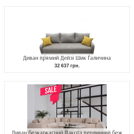
Диван прямий Дейзі Шик Галичина
32 637 грн.
Диван безкаркасний Дакота перлинний беж