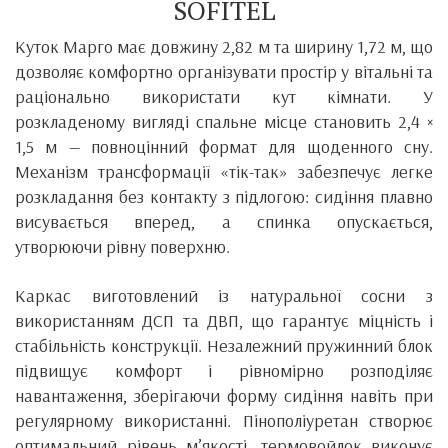
SOFITEL
Куток Марго має довжину 2,82 м та ширину 1,72 м, що
дозволяє комфортно організувати простір у вітальні та
раціонально використати кут кімнати. У
розкладеному вигляді спальне місце становить 2,4 ×
1,5 м — повноцінний формат для щоденного сну.
Механізм трансформації «тік-так» забезпечує легке
розкладання без контакту з підлогою: сидіння плавно
висувається вперед, а спинка опускається,
утворюючи рівну поверхню.
Каркас виготовлений із натуральної сосни з
використанням ДСП та ДВП, що гарантує міцність і
стабільність конструкції. Незалежний пружинний блок
підвищує комфорт і рівномірно розподіляє
навантаження, зберігаючи форму сидіння навіть при
регулярному використанні. Пінополіуретан створює
оптимальний рівень м’якості, термовойлок виконує