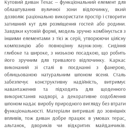
Кутовий диван Техас — функціональний елемент для
облаштування вуличної зони відпочинку, який
дозволяє раціонально використати простір і створити
затишний кут для розміщення гостей або родини.
Завдяки кутовій формі, модель зручно комбінується з
іншими елементами з тієї ж серії, утворюючи цілісну
композицію або повноцінну лаунж-зону. Сидіння
глибоке та широке, з низькою посадкою, що робить
його зручним для тривалого відпочинку. Каркас
виконаний зі сталі в поєднанні з фанерою,
облицьованою натуральним шпоном ясеня. Сталь
забезпечує конструктивну надійність, витримує
навантаження та підходить для щоденного
використання надворі, а декоративне оздоблення
шпоном надає виробу природного вигляду без втрати
функціональності. Матеріали витривалі до зовнішніх
впливів, тож диван добре працює в умовах терас,
альтанок, двориків чи відкритих майданчиків.