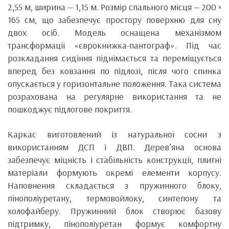
2,55 м, ширина — 1,15 м. Розмір спального місця — 200 ×
165 см, що забезпечує простору поверхню для сну
двох осіб. Модель оснащена механізмом
трансформації «єврокнижка-пантограф». Під час
розкладання сидіння піднімається та переміщується
вперед без ковзання по підлозі, після чого спинка
опускається у горизонтальне положення. Така система
розрахована на регулярне використання та не
пошкоджує підлогове покриття.
Каркас виготовлений із натуральної сосни з
використанням ДСП і ДВП. Дерев’яна основа
забезпечує міцність і стабільність конструкції, плитні
матеріали формують окремі елементи корпусу.
Наповнення складається з пружинного блоку,
пінополіуретану, термовойлоку, синтепону та
холофайберу. Пружинний блок створює базову
підтримку, пінополіуретан формує комфортну