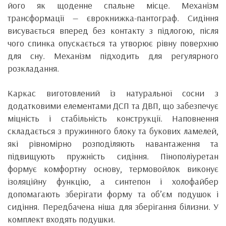
його як щоденне спальне місце. Механізм
трансформації — єврокнижка-пантограф. Сидіння
висувається вперед без контакту з підлогою, після
чого спинка опускається та утворює рівну поверхню
для сну. Механізм підходить для регулярного
розкладання.
Каркас виготовлений із натуральної сосни з
додатковими елементами ДСП та ДВП, що забезпечує
міцність і стабільність конструкції. Наповнення
складається з пружинного блоку та букових ламелей,
які рівномірно розподіляють навантаження та
підвищують пружність сидіння. Пінополіуретан
формує комфортну основу, термовойлок виконує
ізоляційну функцію, а синтепон і холофайбер
допомагають зберігати форму та об’єм подушок і
сидіння. Передбачена ніша для зберігання білизни. У
комплект входять подушки.