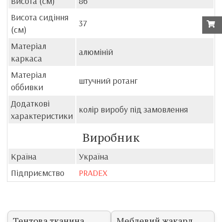
Висота (см)
86
Висота сидіння
37
(см)
Матеріал
алюміній
каркаса
Матеріал
штучний ротанг
оббивки
Додаткові
колір виробу під замовлення
характеристики
Виробник
Країна
Україна
Підприємство
PRADEX
Тентова тканина
Меблевий жакард