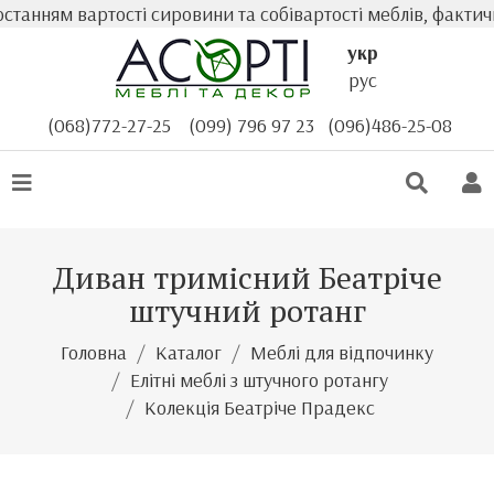
анням вартості сировини та собівартості меблів, фактична
укр
рус
(068)772-27-25
(099) 796 97 23
(096)486-25-08
Диван тримісний Беатріче
штучний ротанг
Головна
Каталог
Меблі для відпочинку
Елітні меблі з штучного ротангу
Колекція Беатріче Прадекс