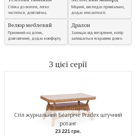
Стійка до вологи, легко
Міцний, виглядає преміально,
чиститься, довговічна.
додає елегантності.
Велюр меблевий
Дралон
Приємний на дотик,
Захищає від вигоряння, колір
довговічний, додає комфорту.
залишається яскравим довго.
З цієї серії
Стіл журнальний Беатріче Pradex штучний
ротанг
23 221 грн.