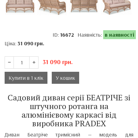
ID:
16672
Наявність:
в наявності
Ціна:
31 090
грн.
31 090
грн.
Купити в 1 клік
У кошик
Садовий диван серії БЕАТРІЧЕ зі
штучного ротанга на
алюмінієвому каркасі від
виробника PRADEX
Диван Беатріче тримісний — модель для