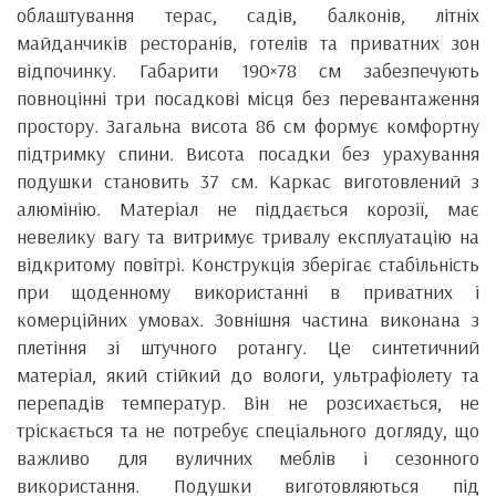
облаштування терас, садів, балконів, літніх
майданчиків ресторанів, готелів та приватних зон
відпочинку. Габарити 190×78 см забезпечують
повноцінні три посадкові місця без перевантаження
простору. Загальна висота 86 см формує комфортну
підтримку спини. Висота посадки без урахування
подушки становить 37 см. Каркас виготовлений з
алюмінію. Матеріал не піддається корозії, має
невелику вагу та витримує тривалу експлуатацію на
відкритому повітрі. Конструкція зберігає стабільність
при щоденному використанні в приватних і
комерційних умовах. Зовнішня частина виконана з
плетіння зі штучного ротангу. Це синтетичний
матеріал, який стійкий до вологи, ультрафіолету та
перепадів температур. Він не розсихається, не
тріскається та не потребує спеціального догляду, що
важливо для вуличних меблів і сезонного
використання. Подушки виготовляються під