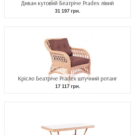
Диван кутовий Беатріче Pradex лівий
31 197 грн.
Крісло Беатріче Pradex штучний ротанг
17 117 грн.