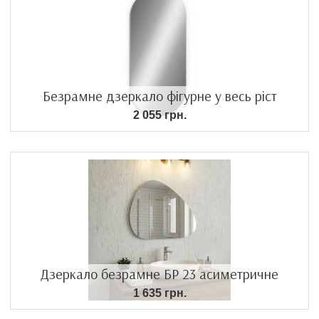
Безрамне дзеркало фігурне у весь ріст
2 055 грн.
Дзеркало безрамне БР 23 асиметричне
1 635 грн.