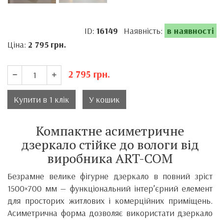
ID:
16149
Наявність:
в наявності
Ціна:
2 795
грн.
2 795
грн.
Купити в 1 клік
У кошик
Компактне асиметричне
дзеркало стійке до вологи від
виробника ART-COM
Безрамне велике фігурне дзеркало в повний зріст
1500×700 мм — функціональний інтер’єрний елемент
для просторих житлових і комерційних приміщень.
Асиметрична форма дозволяє використати дзеркало