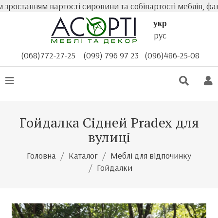
ростанням вартості сировини та собівартості меблів, фак
укр
рус
(068)772-27-25
(099) 796 97 23
(096)486-25-08
Гойдалка Сідней Pradex для
вулиці
Головна
Каталог
Меблі для відпочинку
Гойдалки