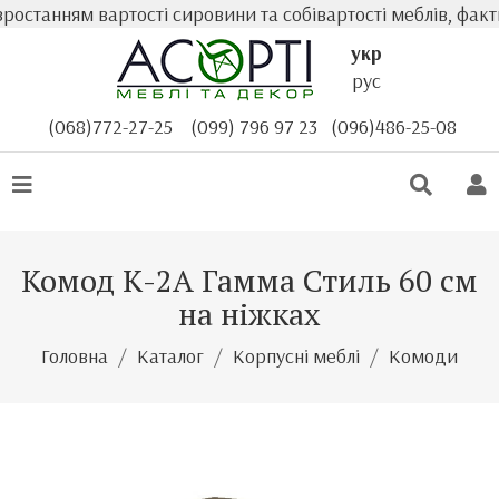
танням вартості сировини та собівартості меблів, фактич
укр
рус
(068)772-27-25
(099) 796 97 23
(096)486-25-08
Комод К-2А Гамма Стиль 60 см
на ніжках
Головна
Каталог
Корпусні меблі
Комоди