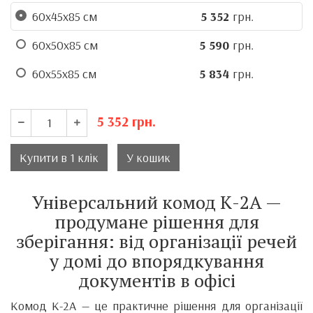
60х45х85 см
5 352
грн.
60х50х85 см
5 590
грн.
60х55х85 см
5 834
грн.
5 352
грн.
Купити в 1 клік
У кошик
Універсальний комод К-2А —
продумане рішення для
зберігання: від організації речей
у домі до впорядкування
документів в офісі
Комод К-2А — це практичне рішення для організації