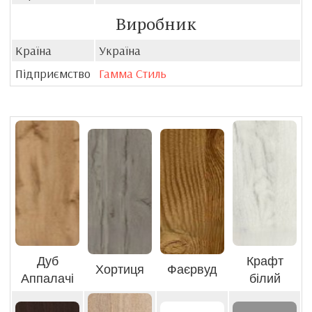
Виробник
Країна
Україна
Підприємство
Гамма Стиль
Дуб
Крафт
Хортиця
Фаєрвуд
Аппалачі
білий