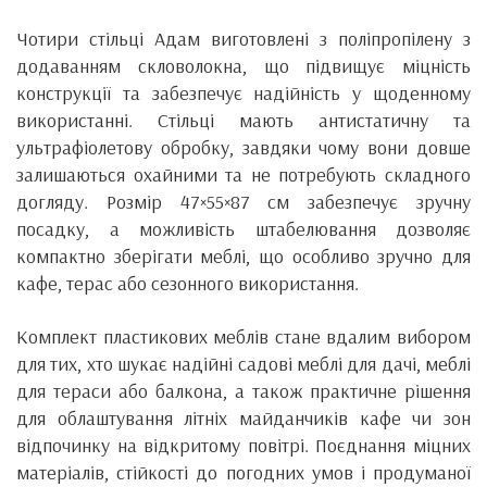
Чотири стільці Адам виготовлені з поліпропілену з
додаванням скловолокна, що підвищує міцність
конструкції та забезпечує надійність у щоденному
використанні. Стільці мають антистатичну та
ультрафіолетову обробку, завдяки чому вони довше
залишаються охайними та не потребують складного
догляду. Розмір 47×55×87 см забезпечує зручну
посадку, а можливість штабелювання дозволяє
компактно зберігати меблі, що особливо зручно для
кафе, терас або сезонного використання.
Комплект пластикових меблів стане вдалим вибором
для тих, хто шукає надійні садові меблі для дачі, меблі
для тераси або балкона, а також практичне рішення
для облаштування літніх майданчиків кафе чи зон
відпочинку на відкритому повітрі. Поєднання міцних
матеріалів, стійкості до погодних умов і продуманої