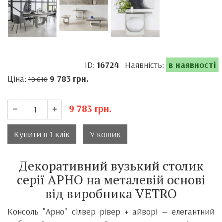
ID:
16724
Наявність:
в наявності
Ціна:
9 783
грн.
18 610
9 783
грн.
Купити в 1 клік
У кошик
Декоративний вузький столик
серії АРНО на металевій основі
від виробника VETRO
Консоль "Арно" сілвер рівер + айворі — елегантний