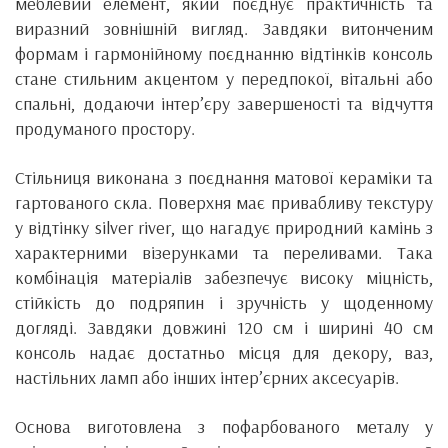
меблевий елемент, який поєднує практичність та
виразний зовнішній вигляд. Завдяки витонченим
формам і гармонійному поєднанню відтінків консоль
стане стильним акцентом у передпокої, вітальні або
спальні, додаючи інтер’єру завершеності та відчуття
продуманого простору.
Стільниця виконана з поєднання матової кераміки та
гартованого скла. Поверхня має привабливу текстуру
у відтінку silver river, що нагадує природний камінь з
характерними візерунками та переливами. Така
комбінація матеріалів забезпечує високу міцність,
стійкість до подряпин і зручність у щоденному
догляді. Завдяки довжині 120 см і ширині 40 см
консоль надає достатньо місця для декору, ваз,
настільних ламп або інших інтер’єрних аксесуарів.
Основа виготовлена з пофарбованого металу у