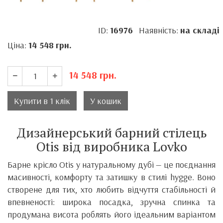
ID:
16976
Наявність:
на складі
Ціна:
14 548
грн.
14 548
грн.
Купити в 1 клік
У кошик
Дизайнерський барний стілець
Otis від виробника Lovko
Барне крісло Otis у натуральному дубі — це поєднання
масивності, комфорту та затишку в стилі hygge. Воно
створене для тих, хто любить відчуття стабільності й
впевненості: широка посадка, зручна спинка та
продумана висота роблять його ідеальним варіантом