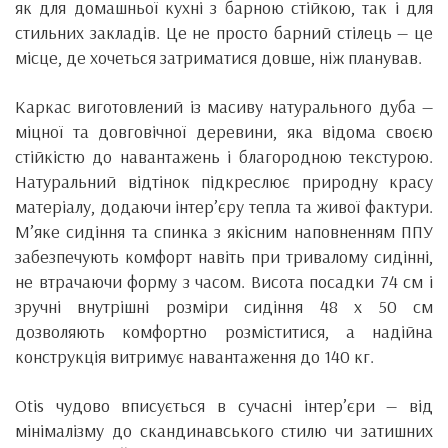
як для домашньої кухні з барною стійкою, так і для
стильних закладів. Це не просто барний стілець — це
місце, де хочеться затриматися довше, ніж планував.
Каркас виготовлений із масиву натурального дуба —
міцної та довговічної деревини, яка відома своєю
стійкістю до навантажень і благородною текстурою.
Натуральний відтінок підкреслює природну красу
матеріалу, додаючи інтер’єру тепла та живої фактури.
М’яке сидіння та спинка з якісним наповненням ППУ
забезпечують комфорт навіть при тривалому сидінні,
не втрачаючи форму з часом. Висота посадки 74 см і
зручні внутрішні розміри сидіння 48 х 50 см
дозволяють комфортно розміститися, а надійна
конструкція витримує навантаження до 140 кг.
Otis чудово вписується в сучасні інтер’єри — від
мінімалізму до скандинавського стилю чи затишних