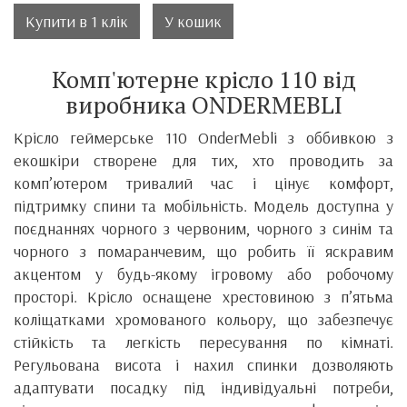
Купити в 1 клік
У кошик
Комп'ютерне крісло 110 від
виробника ONDERMEBLI
Крісло геймерське 110 OnderMebli з оббивкою з
екошкіри створене для тих, хто проводить за
комп’ютером тривалий час і цінує комфорт,
підтримку спини та мобільність. Модель доступна у
поєднаннях чорного з червоним, чорного з синім та
чорного з помаранчевим, що робить її яскравим
акцентом у будь-якому ігровому або робочому
просторі. Крісло оснащене хрестовиною з п’ятьма
коліщатками хромованого кольору, що забезпечує
стійкість та легкість пересування по кімнаті.
Регульована висота і нахил спинки дозволяють
адаптувати посадку під індивідуальні потреби,