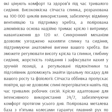
які цінують комфорт та здоров’я під час тривалого
сидіння. Високоякісна сітчаста спинка, розрахована
на 100 000 циклів використання, забезпечує відмінну
вентиляцію та підтримку хребта, а полірована
алюмінієва основа надійно тримає крісло і витримує
навантаження до 120 кг. Синхронний механізм
дозволяє узгоджено нахиляти спинку та сидіння,
підтримуючи анатомічні вигини вашого хребта. Ви
зможете регулювати висоту крісла та спинки, глибину
сидіння, жорсткість гойдання і зафіксувати нахил у
зручній позиції, а регульовані підлокітники та
підголівник допоможуть знайти ідеальну посадку для
вашого росту та фізіології. Сітчаста оббивка пропускає
повітря, що не дозволяє спині перегріватися навіть під
час тривалих робочих сесій. Крісло адаптоване для
інтенсивного використання 24/7, забезпечуючи
комфорт протягом усього дня. Полірована металева
база з п’ятьма колесами гарантує плавний рух по