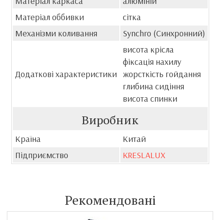
Матеріал каркаса
алюміній
Матеріал оббивки
сітка
Механізми коливання
Synchro (Синхронний)
висота крісла
фіксація нахилу
Додаткові характеристики
жорсткість гойдання
глибина сидіння
висота спинки
Виробник
Країна
Китай
Підприємство
KRESLALUX
Рекомендовані