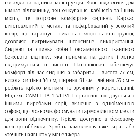
посадка та надійна конструкція. Воно підходить для
кімнат відпочинку, зон очікування, кабінетів та інших
місць, де потрібне комфортне сидіння. Каркас
виготовлений із металу та пофарбований у золотий
колір, що гарантує стійкість і міцність конструкції,
дозволяє витримувати інтенсивне використання.
Сидіння та спинка оббиті оксамитовою тканиною
бежевого відтінку, яка приємна на дотик і легко
підтримується в чистоті. Наповнювач забезпечує
комфорт під час сидіння, а габарити — висота 77 см,
висота сидіння 44 см, ширина 81 см, глибина 55 см —
роблять крісло містким та зручним у користуванні.
Модель CAMELLIA 1 VELVET органічно поєднується з
іншими виробами серії, включно з одноіменною
софою, що дозволяє формувати гармонійні комплекти
для зони відпочинку. Крісло доступне в бежевому
кольорі оббивки. Зробіть замовлення вже зараз або
уточніть наявність у менеджера.