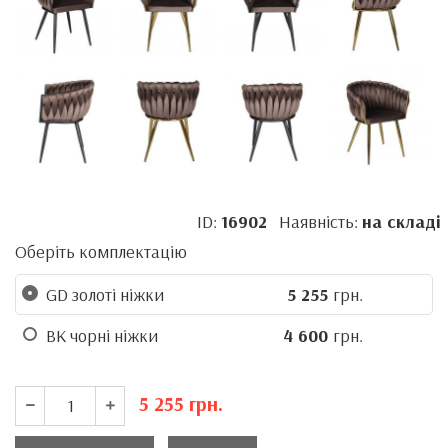
ID:
16902
Наявність:
на складі
Оберіть комплектацію
GD золоті ніжки
5 255
грн.
BK чорні ніжки
4 600
грн.
5 255
грн.