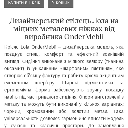
Купити в 1 клік
У кошик
Дизайнерський стілець Лола на
міцних металевих ніжках від
виробника OnderMebli
Крісло Lola OnderMebli — дизайнерська модель, яка
поєднує стиль, комфорт та ефектний зовнішній
вигляд. Сидіння виконане з м’якого велюру (тканина
оксамит) із унікальним «шарфовим» плетінням, яке
створює об’ємну фактуру та робить крісло акцентним
елементом інтер’єру. Широкі підлокітники та
ергономічна форма забезпечують зручну посадку
навіть під час тривалого сидіння. Опори виготовлені з
металу та можуть бути виконані у кількох варіантах:
чорний, хромований або золотий метал. Така
універсальність дозволяє гармонійно вписати модель
у сучасні та класичні простори. До замовлення