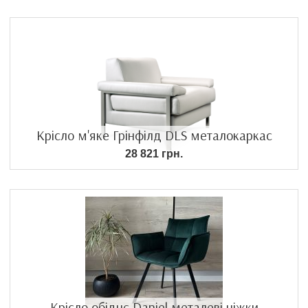
Крісло м'яке Грінфілд DLS металокаркас
28 821 грн.
Крісло обіднє Daniel металеві ніжки