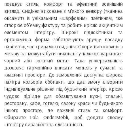
поєднує стиль, комфорт та ефектний зовнішній
вигляд. Сидіння виконане з м’якого велюру (тканина
оксамит) із унікальним «шарфовим» плетінням, яке
створює об’ємну фактуру та робить крісло акцентним
елементом інтер’єру. Широкі підлокітники та
ергономічна форма забезпечують зручну посадку
навіть під час тривалого сидіння. Опори виготовлені з
металу та можуть бути виконані у кількох варіантах:
чорний або золотий метал. Така універсальність
дозволяє гармонійно вписати модель у сучасні та
класичні простори. До замовлення доступна широка
палітра кольорів оббивки, що дає змогу створити
індивідуальне рішення під будь-який інтер’єр. Крісло
чудово підійде для облаштування кухні, спальні,
ресторану, кафе, готелю, салону краси чи будь-якого
іншого простору, де важливі стиль та комфорт.
Обирайте Lola OnderMebli, щоб додати своєму
інтер’єру виразності та елегантності.