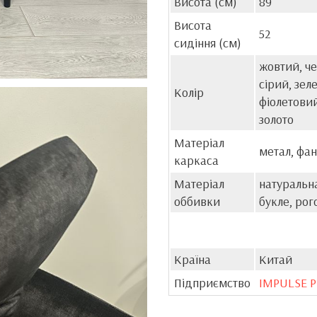
Висота (см)
89
Висота
52
сидіння (см)
жовтий, че
сірий, зел
Колір
фіолетовий
золото
Матеріал
метал, фа
каркаса
Матеріал
натуральна
оббивки
букле, ро
Країна
Китай
Підприємство
IMPULSE 