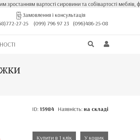
ості сировини та собівартості меблів, фактична вартість 
Замовлення і консультація
68)772-27-25
(099) 796 97 23
(096)486-25-08
НОСТІ
іжки
ID:
15984
Наявність:
на складі
.
Купити в 1 клік
У кошик