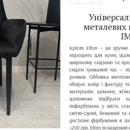
Універсал
металевих 
I
Крісло Elton — це зручне
підходить для кухні, їдал
широкому сидінню та про
сидіти тривалий час — пі
розмов. Оббивка виготов
обирає колір і фактуру т
матеріалів: щільних, м’я
допоможе підібрати 
пофарбована у шість стан
світло-сірий, бежевий та
доступне фарбування в зо
+250 грн
. Elton оснащений