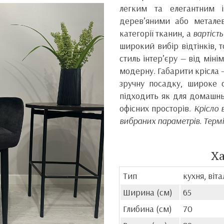
легким та елегантним 
дерев’яними або метале
категорії тканин, а
вартіст
широкий вибір відтінків, 
стиль інтер’єру — від мін
модерну. Габарити крісла —
зручну посадку, широке с
підходить як для домашнь
офісних просторів.
Крісло 
вибраних параметрів. Термі
Х
Тип
кухня, віт
Ширина (см)
65
Глибина (см)
70