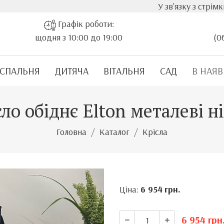
У зв'язку з стрімким зростанням варт
Графік роботи:
щодня з 10:00 до 19:00
(0
СПАЛЬНЯ
ДИТЯЧА
ВІТАЛЬНЯ
САД
В НАЯВ
сло обіднє Elton металеві н
Головна
Каталог
Крісла
Ціна:
6 954
грн.
6 954
грн