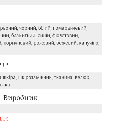
рвоний, чорний, білий, помаранчевий,
ений, блакитний, синій, фіолетовий,
, коричневий, рожевий, бежевий, капучіно,
нера
 шкіра, шкірозамінник, тканина, велюр,
гожка
Виробник
PLUS