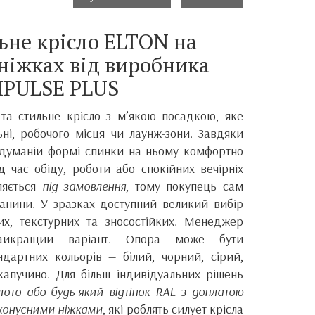
ьне крісло ELTON на
ніжках від виробника
MPULSE PLUS
 та стильне крісло з м’якою посадкою, яке
ьні, робочого місця чи лаунж-зони. Завдяки
думаній формі спинки на ньому комфортно
д час обіду, роботи або спокійних вечірніх
ляється
під замовлення
, тому покупець сам
канини. У зразках доступний великий вибір
ких, текстурних та зносостійких. Менеджер
найкращий варіант. Опора може бути
дартних кольорів — білий, чорний, сірий,
 капучино. Для більш індивідуальних рішень
лото або будь-який відтінок RAL з доплатою
конусними ніжками
, які роблять силует крісла