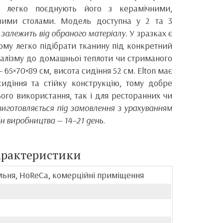
і легко поєднують його з керамічними,
вими столами. Модель доступна у 2 та 3
ь залежить від обраного матеріалу
. У зразках є
тому легко підібрати тканину під конкретний
імалізму до домашньої теплоти чи стриманого
 65×70×89 см, висота сидіння 52 см. Elton має
идіння та стійку конструкцію, тому добре
ого використання, так і для ресторанних чи
виготовляється під замовлення з урахуванням
н виробництва — 14–21 день.
арактеристики
альня, HoReCa, комерційні приміщення