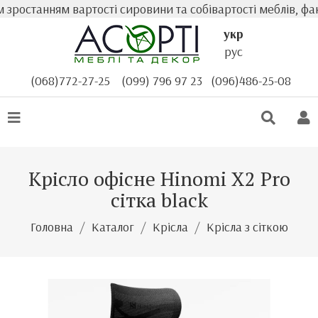
ростанням вартості сировини та собівартості меблів, факт
укр
рус
(068)772-27-25
(099) 796 97 23
(096)486-25-08
Крісло офісне Hinomi X2 Pro
cітка black
Головна
Каталог
Крісла
Крісла з сіткою