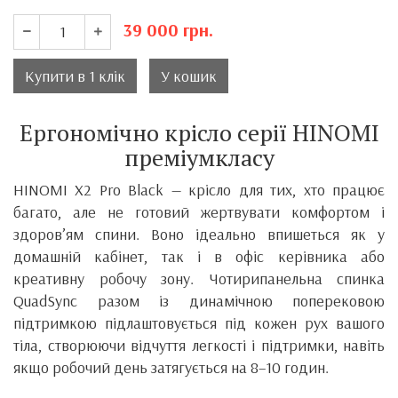
39 000
грн.
Купити в 1 клік
У кошик
Ергономічно крісло серії HINOMI
преміумкласу
HINOMI X2 Pro Black — крісло для тих, хто працює
багато, але не готовий жертвувати комфортом і
здоров’ям спини. Воно ідеально впишеться як у
домашній кабінет, так і в офіс керівника або
креативну робочу зону. Чотирипанельна спинка
QuadSync разом із динамічною поперековою
підтримкою підлаштовується під кожен рух вашого
тіла, створюючи відчуття легкості і підтримки, навіть
якщо робочий день затягується на 8–10 годин.