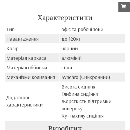
Характеристики
Тип
офіс та робочі зони
Навантаження
до 120кг
Колір
чорний
Матеріал каркаса
алюміній
Матеріал оббивки
сітка
Механізми коливання
Synchro (Синхронний)
Висота сидіння
Глибина сидіння
Додаткові
Жорсткість підтримки
характеристики
попереку
Кут нахилу сидіння
Виробник