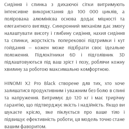
Сидіння і спинка з дихаючої сітки витримують
інтенсивне використання до 100 000 циклів, а
полірована алюмінієва основа додає міцності та
елегантного вигляду. Синхронний механізм дає змогу
налаштувати висоту і глибину сидіння, нахил сидіння
та спинки, жорсткість поперекової підтримки і кут
гойдання — кожен може підібрати своє ідеальне
положення. Підлокітники 6D і підголівник 3D
підлаштовуються під ваш зріст і позу, роблячи кожну
хвилину за роботою максимально комфортною.
HINOMI X2 Pro Black створене для тих, хто хоче
залишатися продуктивним і уважним без болю в спині
та напруження. Витримує до 120 кг і має трирічну
гарантію, що підтверджує якість і надійність. Якщо ви
шукаєте крісло, яке піклується про ваше тіло і
підвищує ефективність роботи, ця модель точно стане
вашим фаворитом.