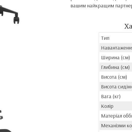
вашим найкращим партнеро
Х
Тип
Навантаженн
Ширина (см)
Глибина (см)
Висота (см)
Висота сидінн
Вага (кг)
Колір
Матеріал обб
Механізми к