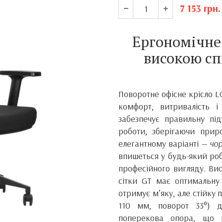
7 153
грн.
Ергономічне
високою сп
Поворотне офісне крісло LO
комфорт, витривалість і
забезпечує правильну під
роботи, зберігаючи при
елегантному варіанті —
чо
впишеться у будь-який роб
професійного вигляду. Ви
сітки GT має оптимальну 
отримує м’яку, але стійку
110 мм, поворот 33°) 
поперекова опора, що р