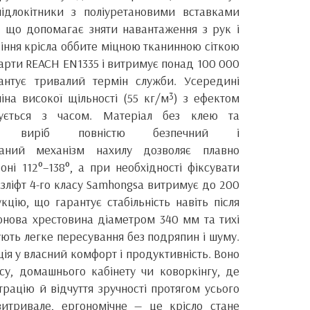
ідлокітники з поліуретановими вставками
, що допомагає зняти навантаження з рук і
діння крісла оббите міцною тканинною сіткою
арти REACH EN1335 і витримує понад 100 000
антує тривалий термін служби. Усередині
на високої щільності (55 кг/м³) з ефектом
ується з часом. Матеріал без клею та
му виріб повністю безпечний і
ований механізм нахилу дозволяє плавно
оні 112°–138°, а при необхідності фіксувати
зліфт 4-го класу Samhongsa витримує до 200
кцію, що гарантує стабільність навіть після
онова хрестовина діаметром 340 мм та тихі
ють легке пересування без подряпин і шуму.
ція у власний комфорт і продуктивність. Воно
су, домашнього кабінету чи коворкінгу, де
рацію й відчуття зручності протягом усього
витривале, ергономічне — це крісло стане