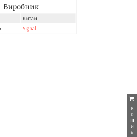
Виробник
Китай
о
Signal
к
о
ш
и
к