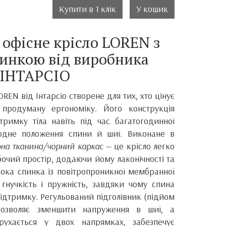
Купити в 1 клік
У кошик
 офісне крісло LOREN з
инкою від виробника
ІНТАРСІО
REN від Інтарсіо створене для тих, хто цінує
 продуману ергономіку. Його конструкція
тримку тіла навіть під час багатогодинної
родне положення спини й шиї. Виконане в
рна тканина/чорний каркас
— це крісло легко
очий простір, додаючи йому лаконічності та
сока спинка із повітропроникної мембранної
гнучкість і пружність, завдяки чому спина
 підтримку. Регульований підголівник (підйом
дозволяє зменшити напруження в шиї, а
ухається у двох напрямках, забезпечує