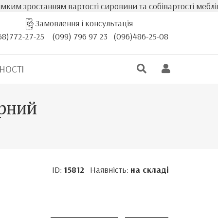
станням вартості сировини та собівартості меблів, фактич
Замовлення і консультація
68)772-27-25
(099) 796 97 23
(096)486-25-08
НОСТІ
орний
ID:
15812
Наявність:
на складі