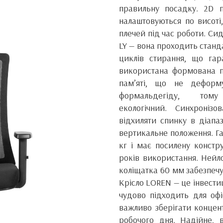
правильну посадку. 2D п
налаштовуються по висоті
плечей під час роботи. Си
LY — вона проходить станд
циклів стирання, що гар
використана формована пі
пам’яті, що не деформ
формальдегіду, то
екологічний. Синхроніз
відхиляти спинку в діапаз
вертикальне положення. Га
кг і має посилену констру
років використання. Нейл
коліщатка 60 мм забезпечу
Крісло LOREN — це інвести
чудово підходить для офі
важливо зберігати концент
робочого дня. Надійне, 