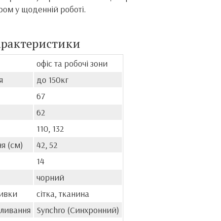
м у щоденній роботі.
арактеристики
офіс та робочі зони
я
до 150кг
67
62
110, 132
я (см)
42, 52
14
чорний
ивки
сітка, тканина
оливання
Synchro (Синхронний)