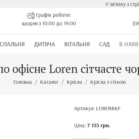
У зв'язку з стрімким зро
Графік роботи:
щодня з 10:00 до 19:00
(0
СПАЛЬНЯ
ДИТЯЧА
ВІТАЛЬНЯ
САД
В НАЯВ
ло офісне Loren сітчасте ч
Головна
Каталог
Крісла
Крісла з сіткою
Артикул: LORENBKF
Ціна:
7 153
грн.