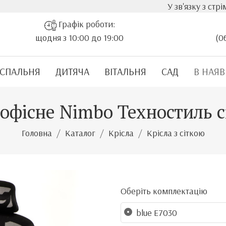
У зв'язку з стрімким зроста
Графік роботи:
щодня з 10:00 до 19:00
(0
СПАЛЬНЯ
ДИТЯЧА
ВІТАЛЬНЯ
САД
В НАЯВ
 офісне Nimbo Техностиль с
Головна
Каталог
Крісла
Крісла з сіткою
Оберіть комплектацію
blue E7030