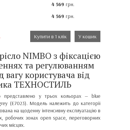
4 569
грн.
4 569
грн.
.
Купити в 1 клік
У кошик
рісло NIMBO з фіксацією
еннях та регулюванням
д вагу користувача від
ика ТЕХНОСТИЛЬ
bo представлено у трьох кольорах — blue
 grey (E7023). Модель належить до категорії
хована на щоденну інтенсивну експлуатацію в
ах, робочих зонах open space, переговорних
чих місцях.