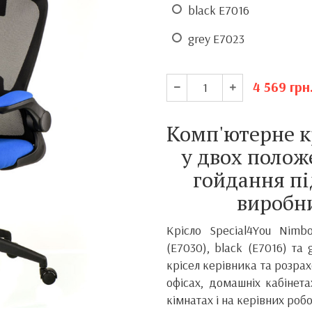
black E7016
grey E7023
4 569
грн
Комп'ютерне к
у двох полож
гойдання пі
виробн
Крісло Special4You Nim
(E7030), black (E7016) та
крісел керівника та розра
офісах, домашніх кабінет
кімнатах і на керівних робо