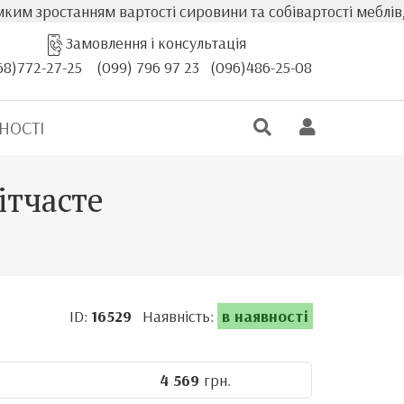
нням вартості сировини та собівартості меблів, фактична
Замовлення і консультація
68)772-27-25
(099) 796 97 23
(096)486-25-08
НОСТІ
ітчасте
ID:
16529
Наявність:
в наявності
4 569
грн.