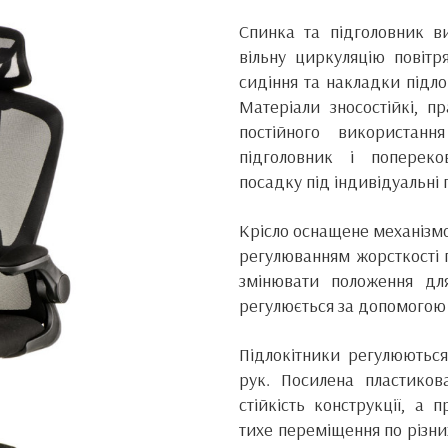
Спинка та підголовник ви
вільну циркуляцію повітр
сидіння та накладки підл
Матеріали зносостійкі, п
постійного використанн
підголовник і поперек
посадку під індивідуальні
Крісло оснащене механізмом
регулюванням жорсткості 
змінювати положення дл
регулюється за допомогою г
Підлокітники регулюються
рук. Посилена пластико
стійкість конструкції, а
тихе переміщення по різн