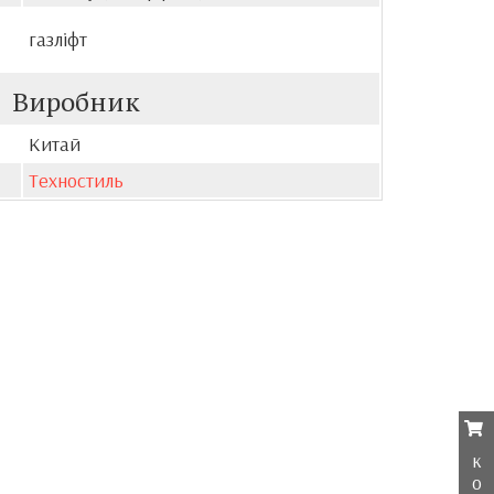
газліфт
Виробник
Китай
Техностиль
к
о