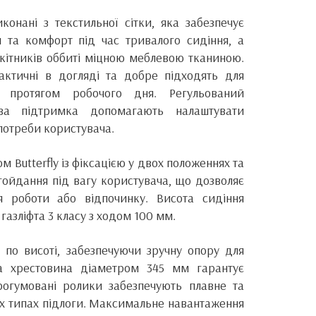
конані з текстильної сітки, яка забезпечує
я та комфорт під час тривалого сидіння, а
окітників оббиті міцною меблевою тканиною.
рактичні в догляді та добре підходять для
я протягом робочого дня. Регульований
ова підтримка допомагають налаштувати
 потреби користувача.
 Butterfly із фіксацією у двох положеннях та
гойдання під вагу користувача, що дозволяє
я роботи або відпочинку. Висота сидіння
азліфта 3 класу з ходом 100 мм.
 по висоті, забезпечуючи зручну опору для
ва хрестовина діаметром 345 мм гарантує
 прогумовані ролики забезпечують плавне та
их типах підлоги. Максимальне навантаження