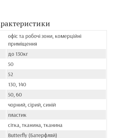
арактеристики
офіс та робочі зони, комерційні
приміщення
до 130кг
50
52
130, 140
50, 60
чорний, сірий, синій
пластик
сітка, тканина, тканина
Butterfly (Батерфляй)