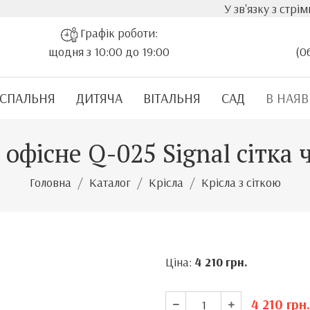
У зв'язку з стрімким зростанням
Графік роботи:
щодня з 10:00 до 19:00
(0
СПАЛЬНЯ
ДИТЯЧА
ВІТАЛЬНЯ
САД
В НАЯВ
 офісне Q-025 Signal сітка
Головна
Каталог
Крісла
Крісла з сіткою
Ціна:
4 210
грн.
4 210
грн.