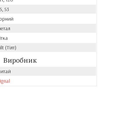
5, 53
орний
етал
ітка
ilt (Тілт)
Виробник
итай
ignal