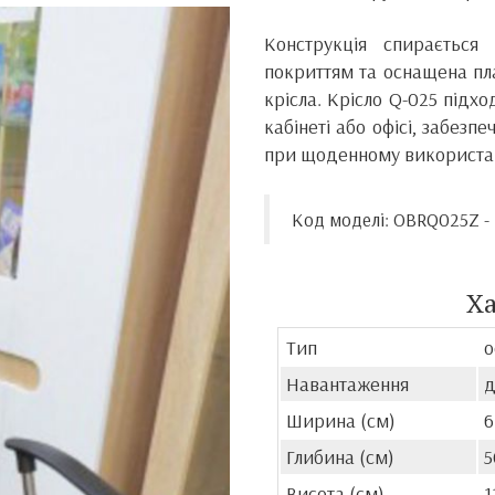
Конструкція спираєтьс
покриттям та оснащена пл
крісла. Крісло Q-025 підхо
кабінеті або офісі, забезп
при щоденному використан
Код моделі: OBRQ025Z 
Х
Тип
о
Навантаження
д
Ширина (см)
6
Глибина (см)
5
Висота (см)
1