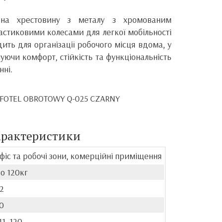
я на хрестовину з металу з хромованим
астиковими колесами для легкої мобільності
дить для організації робочого місця вдома, у
ечуючи комфорт, стійкість та функціональність
ні.
- FOTEL OBROTOWY Q-025 CZARNY
арактеристики
фіс та робочі зони, комерційні приміщення
о 120кг
2
0
11, 120