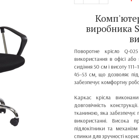
Комп'ютер
виробника S
ви
Поворотне крісло Q-02
використання в офісі або
сидіння 50 см і висоту 111
45–53 см, що дозволяє під
забезпечує комфортну робо
Каркас крісла виконани
довговічність конструкц
тканиною, яка забезпечує 
використанні. Висока п
підлокітники та механіз
спинки для зручності корис