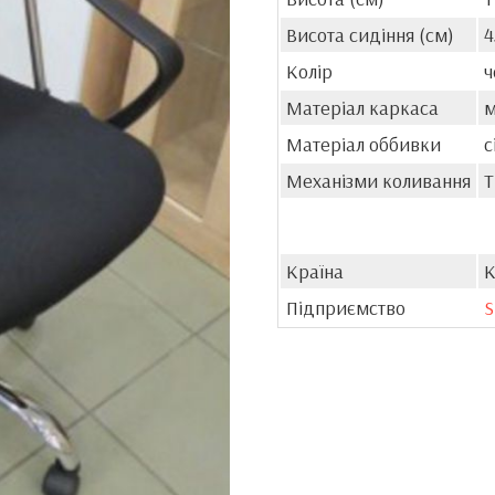
Висота сидіння (см)
4
Колір
ч
Матеріал каркаса
м
Матеріал оббивки
с
Механізми коливання
T
Країна
К
Підприємство
S