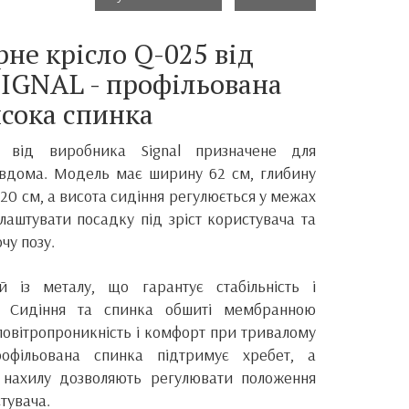
не крісло Q-025 від
IGNAL - профільована
сока спинка
5 від виробника Signal призначене для
 вдома. Модель має ширину 62 см, глибину
–120 см, а висота сидіння регулюється у межах
лаштувати посадку під зріст користувача та
чу позу.
й із металу, що гарантує стабільність і
ії. Сидіння та спинка обшиті мембранною
повітропроникність і комфорт при тривалому
рофільована спинка підтримує хребет, а
м нахилу дозволяють регулювати положення
тувача.