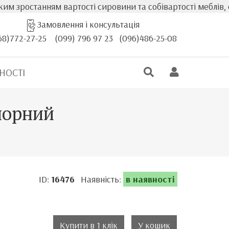
 вартості сировини та собівартості меблів, фактична варт
Замовлення і консультація
68)772-27-25
(099) 796 97 23
(096)486-25-08
НОСТІ
 чорний
ID:
16476
Наявність:
в наявності
Купити в 1 клік
У кошик