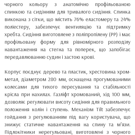
чорного кольору з анатомічно профільованою
спинкою та сидінням для тривалого сидіння. Спинка
виконана з сітки, що містить 76% еластомеру та 24%
поліестеру, забезпечує вентиляцію та підтримку
хребта. Сидіння виготовлене з поліпропілену (PP) і має
профільовану форму для рівномірного розподілу
навантаження на стегна та поперек, що запобігає
передавлюванню судин і застою крові.
Корпус поєднує дерево та пластик, хрестовина хром-
метал, діаметром 280 мм, оснащена прогумованими
колесами для тихого пересування та стабільності
крісла при нахилах. Газліфт хромований, хід 100 мм,
дозволяє регулювати висоту сидіння для правильного
положення колін і ступень. Механізм Tilt забезпечує
гойдання з регулюванням під вагу користувача, що
знижує статичне навантаження на спину та м’язи.
Підлокітники нерегульовані, виготовлені з чорного