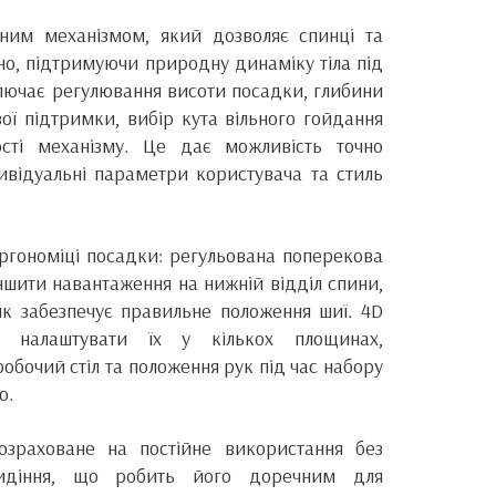
ним механізмом, який дозволяє спинці та
но, підтримуючи природну динаміку тіла під
ключає регулювання висоти посадки, глибини
ої підтримки, вибір кута вільного гойдання
ості механізму. Це дає можливість точно
дивідуальні параметри користувача та стиль
ргономіці посадки: регульована поперекова
шити навантаження на нижній відділ спини,
ик забезпечує правильне положення шиї. 4D
ть налаштувати їх у кількох площинах,
робочий стіл та положення рук під час набору
ю.
озраховане на постійне використання без
идіння, що робить його доречним для