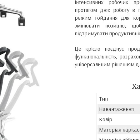
інтенсивних робочих пр
протягом дня: роботу в п
режим гойдання для кор
змінювати позицію, що
підтримувати продуктивніс
Це крісло поєднує прод
функціональність, розрах
універсальним рішенням дл
Х
Тип
Навантаження
Колір
Матеріал каркас
Матеріал оббив