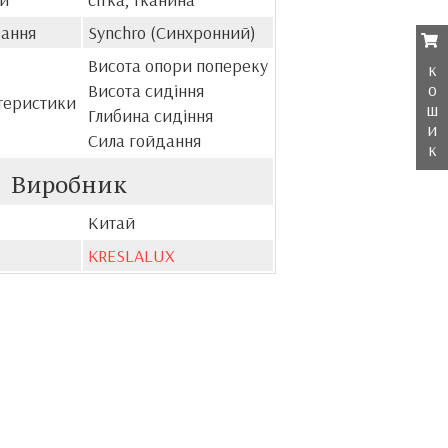
вання
Synchro (Синхронний)
Висота опори попереку
к
о
Висота сидіння
теристики
ш
Глибина сидіння
и
Сила гойдання
к
Виробник
Китай
KRESLALUX