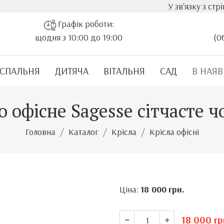
У зв'язку з стрімким зро
Графік роботи:
щодня з 10:00 до 19:00
(0
СПАЛЬНЯ
ДИТЯЧА
ВІТАЛЬНЯ
САД
В НАЯВ
о офісне Sagesse сітчасте 
Головна
Каталог
Крісла
Крісла офісні
Ціна:
18 000
грн.
18 000
гр