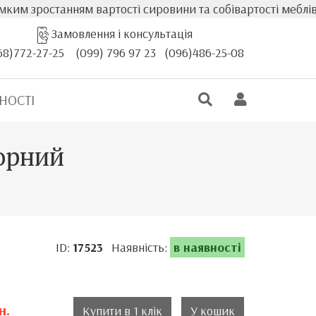
станням вартості сировини та собівартості меблів, факти
Замовлення і консультація
68)772-27-25
(099) 796 97 23
(096)486-25-08
НОСТІ
чорний
ID:
17523
Наявність:
в наявності
н.
Купити в 1 клік
У кошик