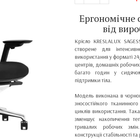
Ергономічне 
від вир
Крісло KRESLALUX SAGESS
створене для інтенсив
використання у форматі 24
центрів, домашніх робочих
багато годин у сидячо
підтримки тіла.
Модель виконана в чорном
зносостійкого тканинног
циклів використання. Така
зменшує накопичення те
тривалих робочих змін
конструкції стабільності т