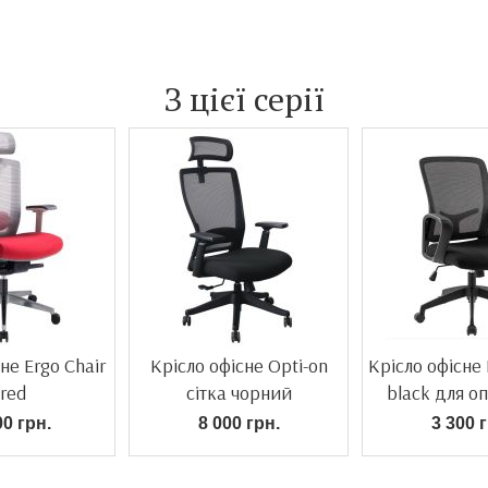
З цієї серії
не Ergo Chair
Крісло офісне Opti-on
Крісло офісне P
 red
сітка чорний
black для о
00 грн.
8 000 грн.
3 300 г