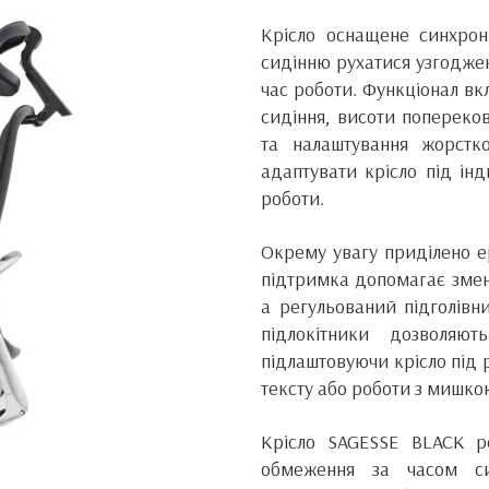
Крісло оснащене синхрон
сидінню рухатися узгодже
час роботи. Функціонал в
сидіння, висоти попереков
та налаштування жорстк
адаптувати крісло під ін
роботи.
Окрему увагу приділено е
підтримка допомагає змен
а регульований підголівн
підлокітники дозволяю
підлаштовуючи крісло під 
тексту або роботи з мишко
Крісло SAGESSE BLACK р
обмеження за часом с