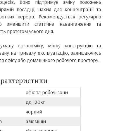
оцесів. Воно підтримує зміну положень
рямій посадці, нахил для концентрації та
отких перерв. Рекомендується регулярно
б зменшити статичне навантаження та
ть протягом усього дня.
уману ергономіку, міцну конструкцію та
овану на тривалу експлуатацію, залишаючись
я офісу або домашнього робочого простору.
арактеристики
офіс та робочі зони
до 120кг
чорний
а
алюміній
ки
сітка, тканина