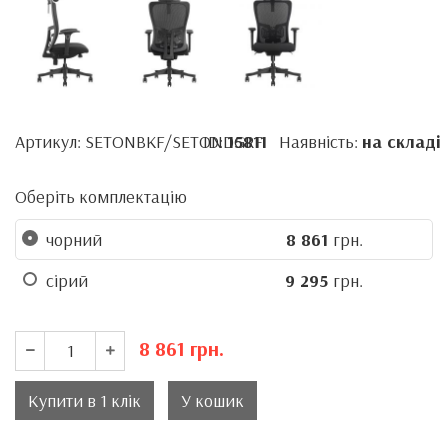
Артикул: SETONBKF/SETONDGRF
ID:
15811
Наявність:
на складі
Оберіть комплектацію
чорний
8 861
грн.
сірий
9 295
грн.
8 861
грн.
Купити в 1 клік
У кошик