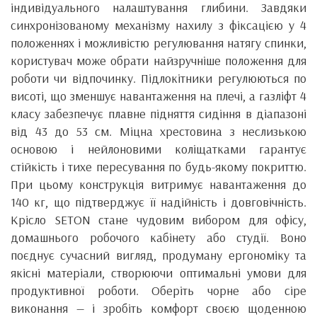
індивідуального налаштування глибини. Завдяки
синхронізованому механізму нахилу з фіксацією у 4
положеннях і можливістю регулювання натягу спинки,
користувач може обрати найзручніше положення для
роботи чи відпочинку. Підлокітники регулюються по
висоті, що зменшує навантаження на плечі, а газліфт 4
класу забезпечує плавне підняття сидіння в діапазоні
від 43 до 53 см. Міцна хрестовина з неслизькою
основою і нейлоновими коліщатками гарантує
стійкість і тихе пересування по будь-якому покриттю.
При цьому конструкція витримує навантаження до
140 кг, що підтверджує її надійність і довговічність.
Крісло SETON стане чудовим вибором для офісу,
домашнього робочого кабінету або студії. Воно
поєднує сучасний вигляд, продуману ергономіку та
якісні матеріали, створюючи оптимальні умови для
продуктивної роботи. Оберіть чорне або сіре
виконання — і зробіть комфорт своєю щоденною