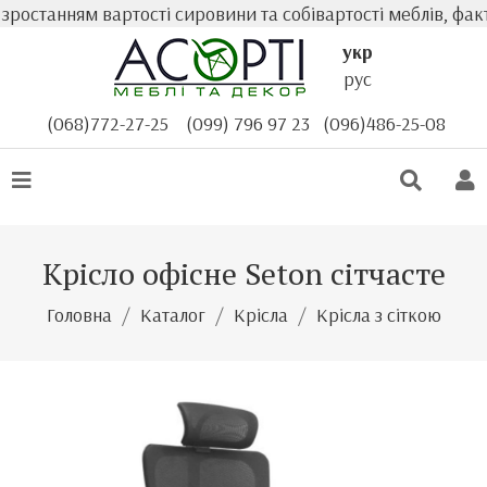
останням вартості сировини та собівартості меблів, факт
укр
рус
(068)772-27-25
(099) 796 97 23
(096)486-25-08
Крісло офісне Seton сітчасте
Головна
Каталог
Крісла
Крісла з сіткою