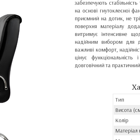
забезпечують стабільність
на основі гнутоклеєної ф
приємний на дотик, не трі
поверхня матеріалу дода
витримує інтенсивне що
надійним вибором для до
важливі комфорт, надійніс
цінує функціональність 
довговічний та практичний
Х
Тип
Висота (с
Колір
Матеріал 