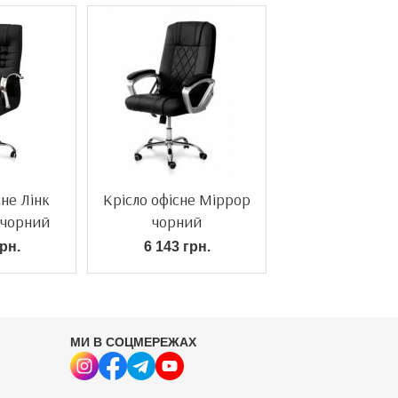
сне Лінк
Крісло офісне Міррор
 чорний
чорний
рн.
6 143 грн.
МИ В СОЦМЕРЕЖАХ