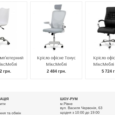
омп'ютерний
Крісло офісне Тонус
Крісло офі
іксМеблі
МіксМеблі
МіксМеблі
2 грн.
2 484 грн.
5 724 г
АЦІЯ
ШОУ-РУМ
ити
м.Рівне
вул. Василя Червонія, 63
а
щодня з 10:00 до 19:00
ння та обмін