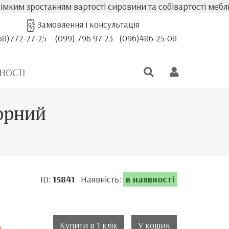
ростанням вартості сировини та собівартості меблів, фак
Замовлення і консультація
68)772-27-25
(099) 796 97 23
(096)486-25-08
НОСТІ
чорний
ID:
15841
Наявність:
в наявності
.
Купити в 1 клік
У кошик