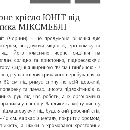
не крісло ЮНІТ від
ника МІКСМЕБЛІ
ніт (Чорний) — це продумане рішення для
ютером, поєднуючи міцність, ергономіку та
гляд. Його класичне чорне сидіння на
лядає солідно та пристойно, підкреслюючи
стору. Сидіння шириною 49 см і глибиною 47
осадку навіть для тривалого перебування за
ю 62 см підтримує спину по всій довжині,
опереку та плечах. Висота підлокітників 15
инку рук під час роботи, а їх ергономічна
правильну поставу. Завдяки газліфту висоту
 підлаштовуючи під будь-який робочий стіл,
 46 см. Каркас із металу, покритий хромом,
стійкість, а ніжки з хромованої хрестовини