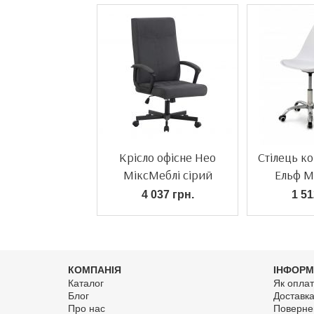
Крісло офісне Нео
Стілець к
МіксМеблі сірий
Ельф М
4 037 грн.
1 51
КОМПАНІЯ
ІНФОРМ
Каталог
Як оплат
Блог
Доставк
Про нас
Поверне