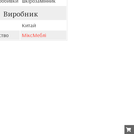
оббивки
шкірозамінник
Виробник
Китай
ство
МіксМеблі