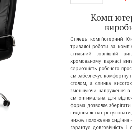
Комп'ютер
вироб
Стілець комп’ютерний Ю
тривалої роботи за комп’
стильний зовнішній ви
хромованому каркасі виг
серйозність робочого про
см забезпечує комфортну п
столом, а спинка висото
зменшуючи напруження в п
см оптимальна для відпоч
форма дозволяє зберігати 
сидіння легко регулювати,
нижнє положення сидіння —
гарантує довговічність і 