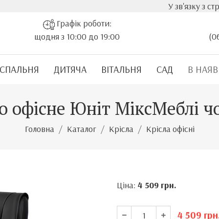
У зв'язку з стрімким з
Графік роботи:
щодня з 10:00 до 19:00
(0
СПАЛЬНЯ
ДИТЯЧА
ВІТАЛЬНЯ
САД
В НАЯВ
о офісне Юніт МіксМеблі 
Головна
Каталог
Крісла
Крісла офісні
Ціна:
4 509
грн.
4 509
грн