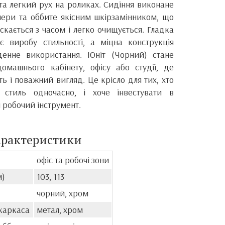
 та легкий рух на роликах. Сидіння виконане
анери та оббите якісним шкірзамінником, що
скається з часом і легко очищується. Гладка
є виробу стильності, а міцна конструкція
денне використання. Юніт (Чорний) стане
машнього кабінету, офісу або студії, де
ть і поважний вигляд. Це крісло для тих, хто
і стиль одночасно, і хоче інвестувати в
 робочий інструмент.
арактеристики
офіс та робочі зони
м)
103, 113
чорний, хром
каркаса
метал, хром