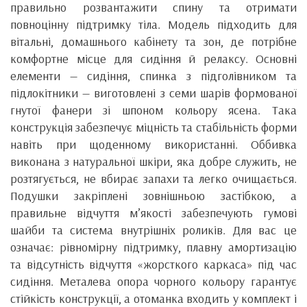
правильно розвантажити спину та отримати
повноцінну підтримку тіла. Модель підходить для
вітальні, домашнього кабінету та зон, де потрібне
комфортне місце для сидіння й релаксу. Основні
елементи — сидіння, спинка з підголівником та
підлокітники — виготовлені з семи шарів формованої
гнутої фанери зі шпоном кольору ясена. Така
конструкція забезпечує міцність та стабільність форми
навіть при щоденному використанні. Оббивка
виконана з натуральної шкіри, яка добре служить, не
розтягується, не вбирає запахи та легко очищається.
Подушки закріплені зовнішньою застібкою, а
правильне відчуття м’якості забезпечують гумові
шайби та система внутрішніх роликів. Для вас це
означає: рівномірну підтримку, плавну амортизацію
та відсутність відчуття «жорсткого каркаса» під час
сидіння. Металева опора чорного кольору гарантує
стійкість конструкції, а отоманка входить у комплект і