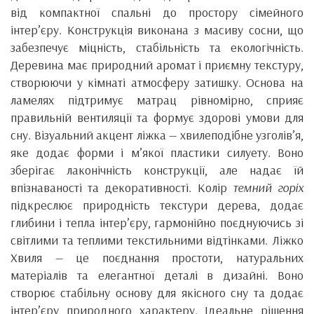
від компактної спальні до простору сімейного
інтер’єру. Конструкція виконана з масиву сосни, що
забезпечує міцність, стабільність та екологічність.
Деревина має природний аромат і приємну текстуру,
створюючи у кімнаті атмосферу затишку. Основа на
ламелях підтримує матрац рівномірно, сприяє
правильній вентиляції та формує здорові умови для
сну. Візуальний акцент ліжка — хвилеподібне узголів’я,
яке додає форми і м’якої пластики силуету. Воно
зберігає лаконічність конструкції, але надає їй
впізнаваності та декоративності. Колір
темний горіх
підкреслює природність текстури дерева, додає
глибини і тепла інтер’єру, гармонійно поєднуючись зі
світлими та теплими текстильними відтінками. Ліжко
Хвиля — це поєднання простоти, натуральних
матеріалів та елегантної деталі в дизайні. Воно
створює стабільну основу для якісного сну та додає
інтер’єру природного характеру. Ідеальне рішення