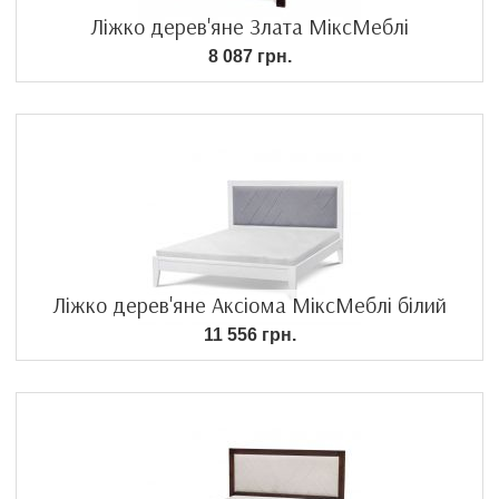
Ліжко дерев'яне Злата МіксМеблі
8 087 грн.
Ліжко дерев'яне Аксіома МіксМеблі білий
11 556 грн.