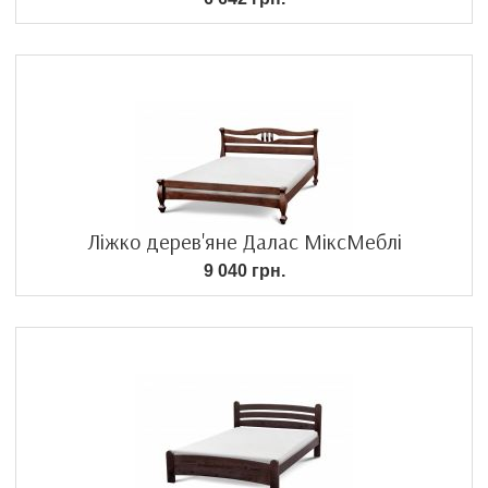
Ліжко дерев'яне Далас МіксМеблі
9 040 грн.