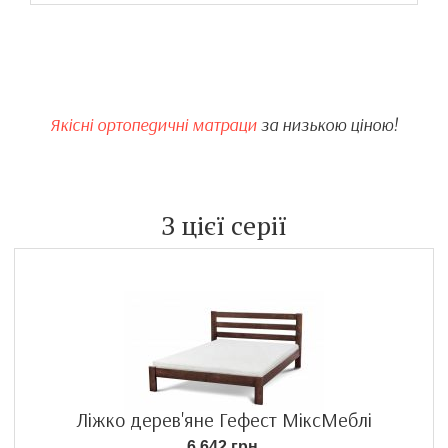
Якісні ортопедичні матраци
за низькою ціною!
З цієї серії
Ліжко дерев'яне Гефест МіксМеблі
6 642 грн.