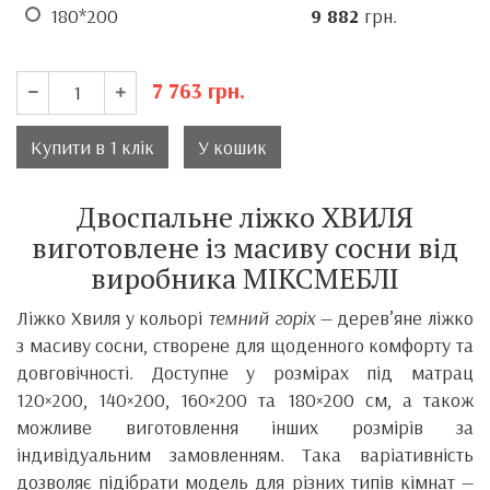
180*200
9 882
грн.
7 763
грн.
Купити в 1 клік
У кошик
Двоспальне ліжко ХВИЛЯ
виготовлене із масиву сосни від
виробника МІКСМЕБЛІ
Ліжко Хвиля у кольорі
темний горіх
— дерев’яне ліжко
з масиву сосни, створене для щоденного комфорту та
довговічності. Доступне у розмірах під матрац
120×200, 140×200, 160×200 та 180×200 см, а також
можливе виготовлення інших розмірів за
індивідуальним замовленням. Така варіативність
дозволяє підібрати модель для різних типів кімнат —