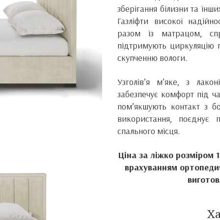
зберігання білизни та інш
Газліфти високої надійно
разом із матрацом, сп
підтримують циркуляцію 
скупченню вологи.
Узголів’я м’яке, з лак
забезпечує комфорт під ча
пом’якшують контакт з б
використання, поєднує п
спального місця.
Ціна за ліжко розміром 
врахуванням ортопедич
виготов
Х