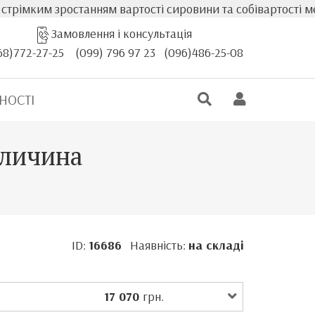
им зростанням вартості сировини та собівартості меблів, 
Замовлення і консультація
68)772-27-25
(099) 796 97 23
(096)486-25-08
НОСТІ
аличина
ID:
16686
Наявність:
на складі
17 070
грн.