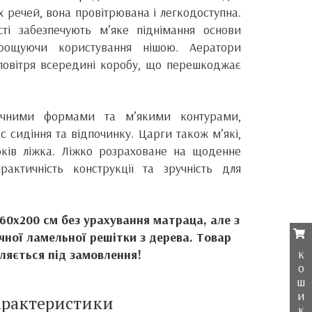
их речей, вона провітрювана і легкодоступна.
сті забезпечують м’яке піднімання основи
рощуючи користування нішою. Аератори
повітря всередині коробу, що перешкоджає
онічними формами та м’якими контурами,
с сидіння та відпочинку. Царги також м’які,
оків ліжка. Ліжко розраховане на щоденне
рактичність конструкції та зручність для
160х200 см без урахування матраца, але
з
ної ламельної решітки з дерева.
Товар
к
ляється під замовлення!
о
ш
и
арактеристики
к