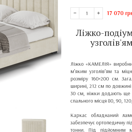
17 070
гр
Ліжко-подіу
узголів'я
Ліжко «КАМЕЛІЯ» виробн
м’яким узголів’ям та міц
розміру 160×200 см. Зага
ширині, 212 см по довжині 
30 см, ніжки додають ще 
спального місця 80, 90, 120,
Каркас обладнаний ламе
забезпечує ортопедичну пі
тонни. Під підйомним м