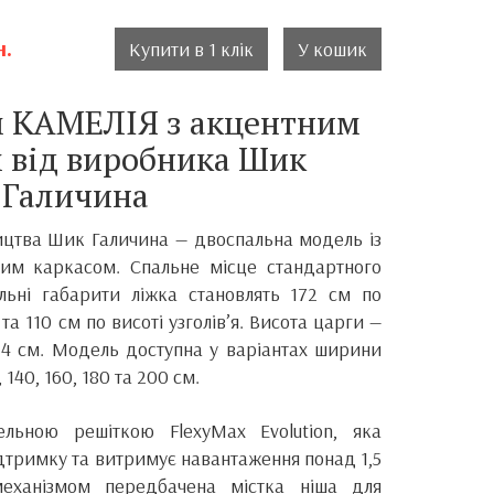
н.
Купити в 1 клік
У кошик
м КАМЕЛІЯ з акцентним
м від виробника Шик
Галичина
ицтва
Шик Галичина
— двоспальна модель із
ним каркасом. Спальне місце стандартного
льні габарити ліжка становлять 172 см по
та 110 см по висоті узголів’я. Висота царги —
4 см. Модель доступна у варіантах ширини
 140, 160, 180 та 200 см.
льною решіткою FlexyMax Evolution, яка
дтримку та витримує навантаження понад 1,5
еханізмом передбачена містка ніша для