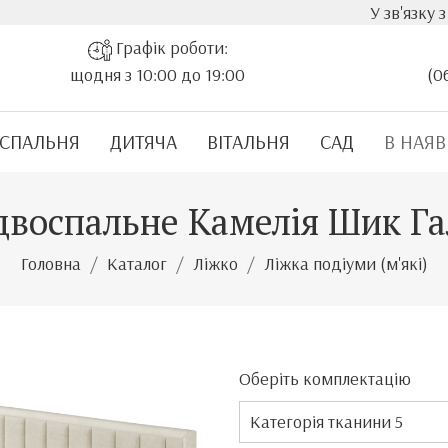
У зв'язку з стрімк
Графік роботи:
щодня з 10:00 до 19:00
(0
СПАЛЬНЯ
ДИТЯЧА
ВІТАЛЬНЯ
САД
В НАЯВ
двоспальне Камелія Шик Г
Головна
Каталог
Ліжко
Ліжка подіуми (м'які)
Оберіть комплектацію
Категорія тканини 5