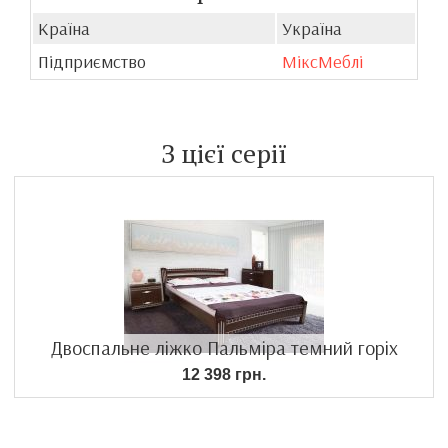
Країна
Україна
Підприємство
МіксМеблі
З цієї серії
Двоспальне ліжко Пальміра темний горіх
12 398 грн.