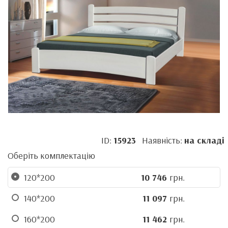
ID:
15923
Наявність:
на складі
Оберіть комплектацію
120*200
10 746
грн.
140*200
11 097
грн.
160*200
11 462
грн.