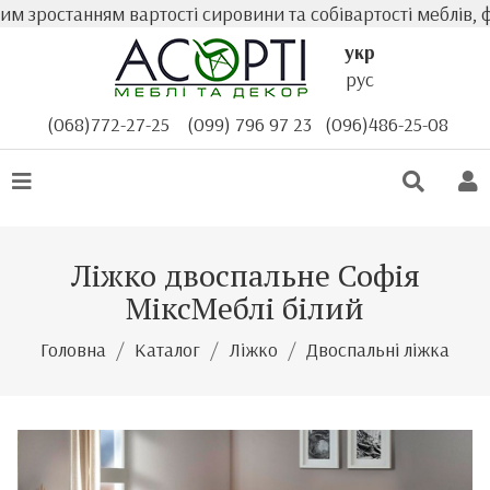
м зростанням вартості сировини та собівартості меблів, ф
укр
рус
(068)772-27-25
(099) 796 97 23
(096)486-25-08
Ліжко двоспальне Софія
МіксМеблі білий
Головна
Каталог
Ліжко
Двоспальні ліжка