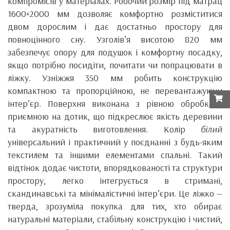
компромісів у матеріалах. Робочий розмір під матрац
1600×2000 мм дозволяє комфортно розміститися
двом дорослим і дає достатньо простору для
повноцінного сну. Узголів’я висотою 820 мм
забезпечує опору для подушок і комфортну посадку,
якщо потрібно посидіти, почитати чи попрацювати в
ліжку. Узніжжя 350 мм робить конструкцію
компактною та пропорційною, не перевантажуючи
інтер’єр. Поверхня виконана з рівною обробкою,
приємною на дотик, що підкреслює якість деревини
та акуратність виготовлення. Колір
білий
універсальний і практичний у поєднанні з будь-яким
текстилем та іншими елементами спальні. Такий
відтінок додає чистоти, впорядкованості та структури
простору, легко інтегрується в стримані,
скандинавські та мінімалістичні інтер’єри. Це ліжко —
тверда, зрозуміла покупка для тих, хто обирає
натуральні матеріали, стабільну конструкцію і чистий,