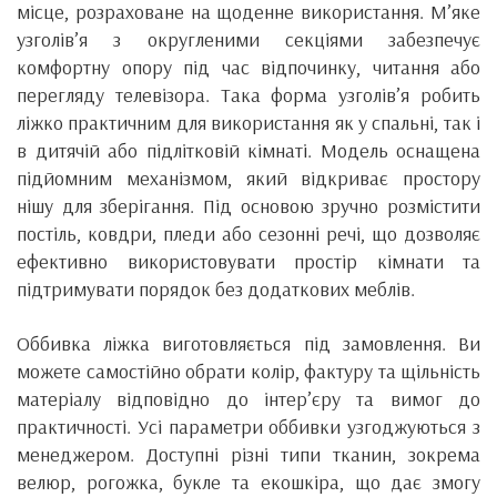
місце, розраховане на щоденне використання. М’яке
узголів’я з округленими секціями забезпечує
комфортну опору під час відпочинку, читання або
перегляду телевізора. Така форма узголів’я робить
ліжко практичним для використання як у спальні, так і
в дитячій або підлітковій кімнаті. Модель оснащена
підйомним механізмом, який відкриває простору
нішу для зберігання. Під основою зручно розмістити
постіль, ковдри, пледи або сезонні речі, що дозволяє
ефективно використовувати простір кімнати та
підтримувати порядок без додаткових меблів.
Оббивка ліжка виготовляється під замовлення. Ви
можете самостійно обрати колір, фактуру та щільність
матеріалу відповідно до інтер’єру та вимог до
практичності. Усі параметри оббивки узгоджуються з
менеджером. Доступні різні типи тканин, зокрема
велюр, рогожка, букле та екошкіра, що дає змогу