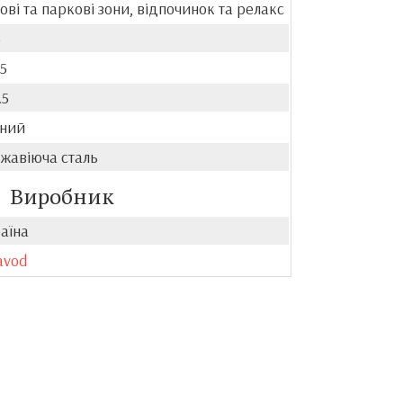
ові та паркові зони, відпочинок та релакс
5
.5
.5
ний
жавіюча сталь
Виробник
аїна
avod