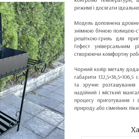
режимі і досягати ідеальн
Модель доповнена дровниц
знімною бічною полицею-с
решіткою-гриль для приг
Гефест універсальним р
створюючи комфортну робо
Чорний колір металу додає
габарити 132,5×36,5×106,5
та зручне розташування 
надійний і місткий манга
процесу приготування і ф
природу або сімейних пікні
Х