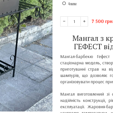
4мм
7 500
грн
Мангал з к
ГЕФЕСТ ві
Мангал-барбекю Гефест
стаціонарна модель, створ
приготуванні страв на ві
шампурів, що дозволяє го
організовувати процес при
Мангал виготовлений зі
надійність конструкції, р
експлуатації. Жаровня-б
контролю температури, 