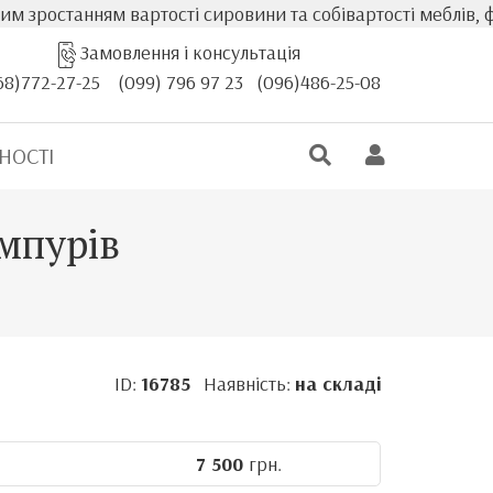
ості сировини та собівартості меблів, фактична вартість
Замовлення і консультація
68)772-27-25
(099) 796 97 23
(096)486-25-08
НОСТІ
мпурів
ID:
16785
Наявність:
на складі
7 500
грн.