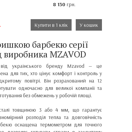
8 130
грн.
.
Купити в 1 клік
У кошик
ришкою барбекю серії
д виробника MZAVOD
 від українського бренду Mzavod — це
ена для тих, хто цінує комфорт і контроль у
дкритому повітрі. Він розрахований на 12
тувати одночасно для великої компанії та
готування без обмежень у робочій площі.
 сталі товщиною 3 або 4 мм, що гарантує
івномірний розподіл тепла та довговічність
арбекю оснащена термометром для точного
що дозволяє готувати страви в закритому