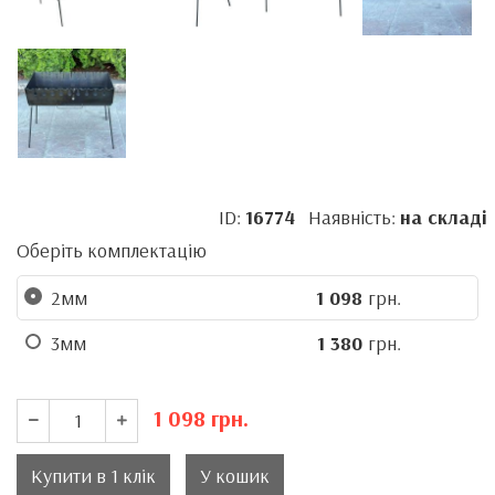
ID:
16774
Наявність:
на складі
Оберіть комплектацію
2мм
1 098
грн.
3мм
1 380
грн.
1 098
грн.
Купити в 1 клік
У кошик