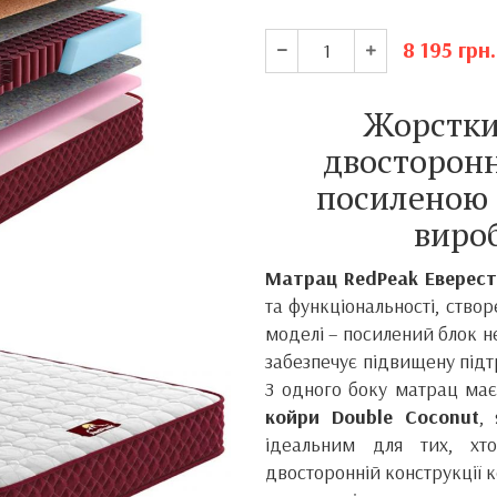
8 195
грн.
Жорстки
двосторонн
посиленою 
виро
Матрац RedPeak Еверес
та функціональності, створ
моделі – посилений блок 
забезпечує підвищену підт
З одного боку матрац ма
койри Double Coconut
,
ідеальним для тих, хт
двосторонній конструкції 