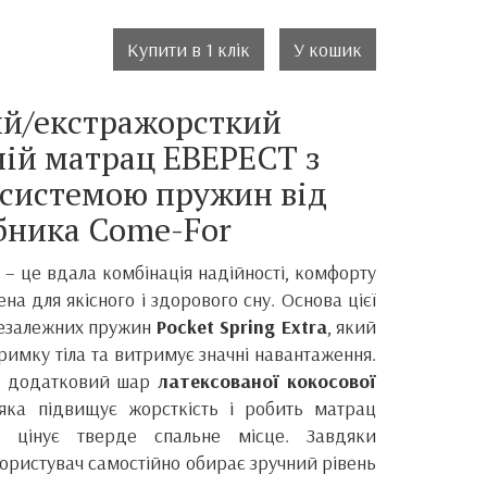
Купити в 1 клік
У кошик
й/екстражорсткий
ій матрац ЕВЕРЕСТ з
системою пружин від
бника Come-For
т
– це вдала комбінація надійності, комфорту
ена для якісного і здорового сну. Основа цієї
незалежних пружин
Pocket Spring Extra
, який
римку тіла та витримує значні навантаження.
є додатковий шар
латексованої кокосової
 яка підвищує жорсткість і робить матрац
о цінує тверде спальне місце. Завдяки
користувач самостійно обирає зручний рівень