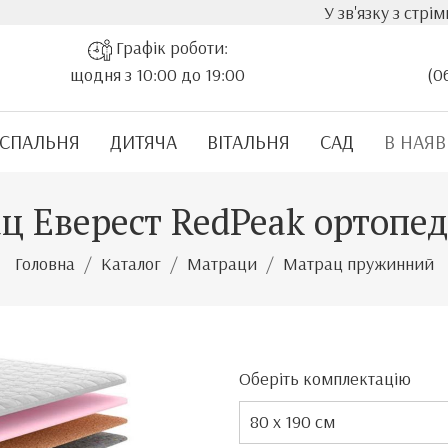
У зв'язку з стрімким зро
Графік роботи:
щодня з 10:00 до 19:00
(0
СПАЛЬНЯ
ДИТЯЧА
ВІТАЛЬНЯ
САД
В НАЯВ
ц Еверест RedPeak ортопе
Головна
Каталог
Матраци
Матрац пружинний
Оберіть комплектацію
80 х 190 см