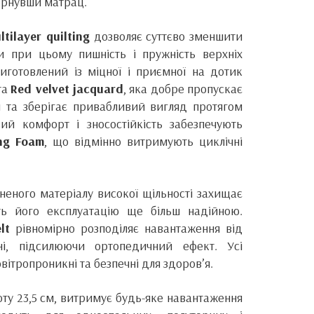
ернувши матрац.
ltilayer quilting
дозволяє суттєво зменшити
чи при цьому пишність і пружність верхніх
виготовлений із міцної і приємної на дотик
та
Red velvet jacquard
, яка добре пропускає
ся та зберігає привабливий вигляд протягом
ий комфорт і зносостійкість забезпечують
ng Foam
, що відмінно витримують циклічні
іненого матеріалу високої щільності захищає
ь його експлуатацію ще більш надійною.
lt
рівномірно розподіляє навантаження від
і, підсилюючи ортопедичний ефект. Усі
овітропроникні та безпечні для здоров’я.
ту 23,5 см, витримує будь-яке навантаження