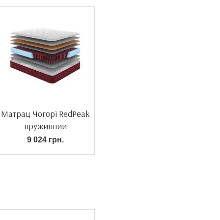
Матрац Чогорі RedPeak
пружинний
9 024 грн.