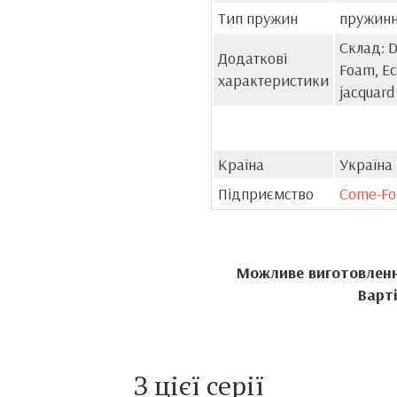
Тип пружин
пружинн
Склад: Do
Додаткові
Foam, Eco
характеристики
jacquard
Країна
Україна
Підприємство
Come-Fo
Можливе виготовленн
Варті
З цієї серії