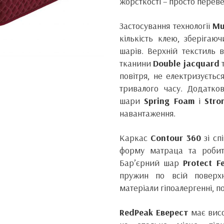
жорсткості – просто перев
Застосування технології
Mu
кількість клею, зберігаю
шарів. Верхній текстиль 
тканини
Double jacquard
повітря, не електризуєть
тривалого часу. Додатков
шари
Spring Foam
і
Stro
навантаження.
Каркас
Сontour 360
зі сп
форму матраца та робит
Бар’єрний шар
Protect Fe
пружин по всій поверхн
матеріали гіпоалергенні, п
RedPeak Еверест
має висо