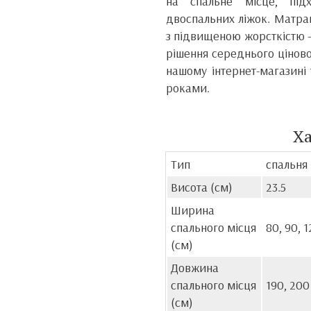
на спальне місце, під
двоспальних ліжок. Матра
з підвищеною жорсткістю –
рішення середнього цінов
нашому інтернет-магазині
роками.
Х
Тип
спальня
Висота (см)
23.5
Ширина
спального місця
80, 90, 1
(см)
Довжина
спального місця
190, 200
(см)