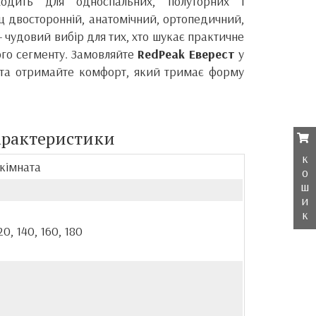
ходить для односпальних, полуторних і
ц двосторонній, анатомічний, ортопедичний,
 чудовий вибір для тих, хто шукає практичне
ого сегменту. Замовляйте
RedPeak Еверест
у
 та отримайте комфорт, який тримає форму
арактеристики
к
 кімната
о
ш
и
к
20, 140, 160, 180