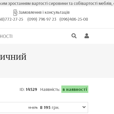
станням вартості сировини та собівартості меблів, факти
Замовлення і консультація
68)772-27-25
(099) 796 97 23
(096)486-25-08
НОСТІ
дичний
ID:
14529
Наявність:
в наявності
8 195
грн.
11 074