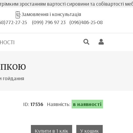
м зростанням вартості сировини та собівартості меблів, 
Замовлення і консультація
68)772-27-25
(099) 796 97 23
(096)486-25-08
НОСТІ
апкою
и гойдання
ID:
17536
Наявність:
в наявності
Купити в 1 клік
У кошик