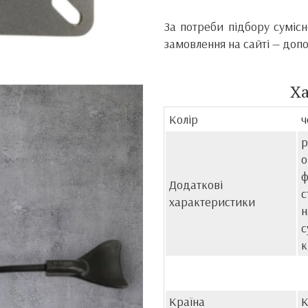
За потреби підбору суміс
замовлення на сайті — доп
Х
Колір
ч
р
о
ф
Додаткові
с
характеристики
н
с
к
Країна
К