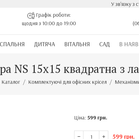
У зв'язку з стрімки
Графік роботи:
щодня з 10:00 до 19:00
(0
СПАЛЬНЯ
ДИТЯЧА
ВІТАЛЬНЯ
САД
В НАЯВ
тра NS 15х15 квадратна з л
Каталог
Комплектуючі для офісних крісел
Механізм
Ціна:
599
грн.
599
грн.