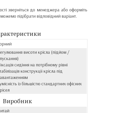
ності зверніться до менеджера або оформіть
оможемо підібрати відповідний варіант.
арактеристики
орний
егулювання висоти крісла (підйом /
пускання)
іксація сидіння на потрібному рівні
табілізація конструкції крісла під
авантаженням
умісність із більшістю стандартних офісних
рісел
Виробник
итай