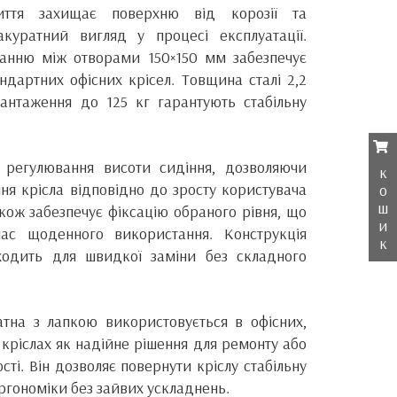
ття захищає поверхню від корозії та
акуратний вигляд у процесі експлуатації.
танню між отворами 150×150 мм забезпечує
тандартних офісних крісел. Товщина сталі 2,2
антаження до 125 кг гарантують стабільну
 регулювання висоти сидіння, дозволяючи
к
ня крісла відповідно до зросту користувача
о
ш
акож забезпечує фіксацію обраного рівня, що
и
ас щоденного використання. Конструкція
к
ходить для швидкої заміни без складного
тна з лапкою використовується в офісних,
кріслах як надійне рішення для ремонту або
сті. Він дозволяє повернути кріслу стабільну
ергономіки без зайвих ускладнень.