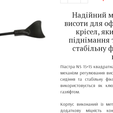
Надійний м
висоти для о
крісел, як
піднімання 
стабільну 
Піастра NS 15×15 квадратн
механізм регулювання вис
сидіння та стабільну фі
використовується як кл
газліфтом.
Корпус виконаний із мет
додаткову міцність ко