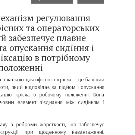
еханізм регулювання
фісних та операторських
ий забезпечує плавне
та опускання сидіння і
фіксацію в потрібному
положенні
а з лапкою для офісного крісла — це базовий
оти, який відповідає за підйом і опускання
ксацію крісла в робочому положенні. Вона
ючовий елемент з’єднання між сидінням і
алу з ребрами жорсткості, що забезпечує
нструкції при щоденному навантаженні.