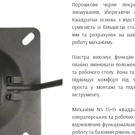
Порошкове чорне покри
зношування, зберігаючи 
Квадратна основа з відс
сумісність із більшістю с
мм та розрахунок на нав
роботу механізму.
Піастра виконує функцію
плавно змінювати положен
та робочого столу. Вона т
підвищує комфорт під ч
проста у монтажі та під
інструменту.
Механізм NS 15×15 квадра
операторських та робочих 
відновлення функціонально
роботу та базовий рівень 