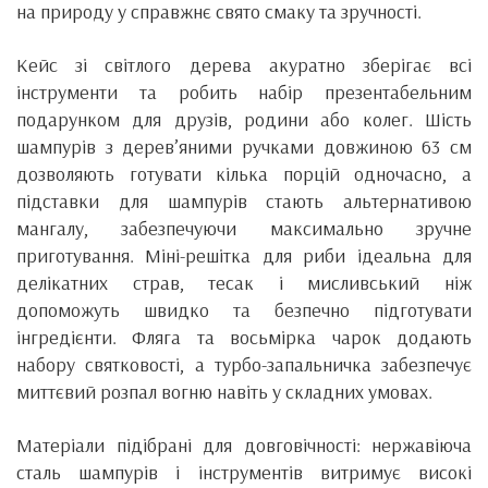
на природу у справжнє свято смаку та зручності.
Кейс зі світлого дерева акуратно зберігає всі
інструменти та робить набір презентабельним
подарунком для друзів, родини або колег. Шість
шампурів з дерев’яними ручками довжиною 63 см
дозволяють готувати кілька порцій одночасно, а
підставки для шампурів стають альтернативою
мангалу, забезпечуючи максимально зручне
приготування. Міні-решітка для риби ідеальна для
делікатних страв, тесак і мисливський ніж
допоможуть швидко та безпечно підготувати
інгредієнти. Фляга та восьмірка чарок додають
набору святковості, а турбо-запальничка забезпечує
миттєвий розпал вогню навіть у складних умовах.
Матеріали підібрані для довговічності: нержавіюча
сталь шампурів і інструментів витримує високі