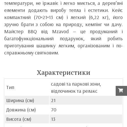
температури, не іржавіє і легко миється, а дерев’яні
елементи додають виробу тепла і естетики. Кейс
компактний (70×21×13 см) і легкий (6,22 кг), його
зручно брати з собою на природу, кемпінг чи дачу.
Майстер BBQ від Mzavod — це продуманий і
багатофункціональний подарунок, який робить
приготування шашлику легким, організованим і по-
справжньому святковим.
Характеристики
садові та паркові зони,
Тип
відпочинок та релакс
Ширина (см)
21
Довжина (см)
70
Висота (см)
13