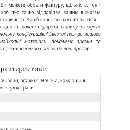
Ви можете обрати фактуру, щільність, тон і
, щоб пуф точно відповідав вашим вимогам
вговічності. Виріб повністю налаштовується —
акцентів.
Хочете підібрати тканину, узгодити
нальну конфігурацію? Звертайтеся до нашого
айкращі матеріали, покажемо зразки та
т, який ідеально доповнить ваш простір.
арактеристики
бочі зони, вітальня, HoReCa, комерційні
я, студія краси
ржавіюча сталь