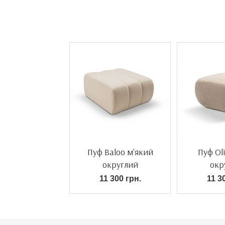
Пуф Baloo м'який
Пуф Ol
округлий
окр
11 300 грн.
11 3