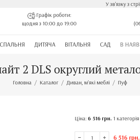
У зв'язку з стрімким з
Графік роботи:
щодня з 10:00 до 19:00
(0
СПАЛЬНЯ
ДИТЯЧА
ВІТАЛЬНЯ
САД
В НАЯВ
айт 2 DLS округлий метал
Головна
Каталог
Диван, м'які меблі
Пуф
Ціна:
6 516
грн.
1 категорія
6 516
грн.