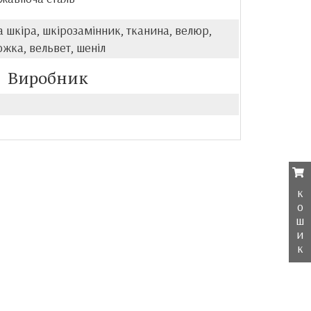
 шкіра, шкірозамінник, тканина, велюр,
ожка, вельвет, шеніл
Виробник
к
о
ш
и
к