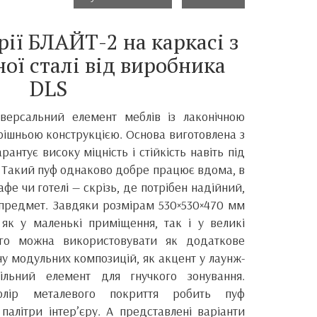
рії БЛАЙТ-2 на каркасі з
ої сталі від виробника
DLS
версальний елемент меблів із лаконічною
ішньою конструкцією. Основа виготовлена з
рантує високу міцність і стійкість навіть під
 Такий пуф однаково добре працює вдома, в
 кафе чи готелі — скрізь, де потрібен надійний,
предмет. Завдяки розмірам 530×530×470 мм
як у маленькі приміщення, так і у великі
ого можна використовувати як додаткове
ну модульних композицій, як акцент у лаунж-
ільний елемент для гнучкого зонування.
олір металевого покриття робить пуф
палітри інтер’єру. А представлені варіанти