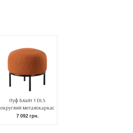
Пуф Блайт 1 DLS
округлий металокаркас
7 092 грн.