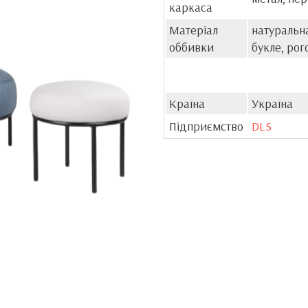
каркаса
Матеріал
натуральна
оббивки
букле, рог
Країна
Україна
Підприємство
DLS