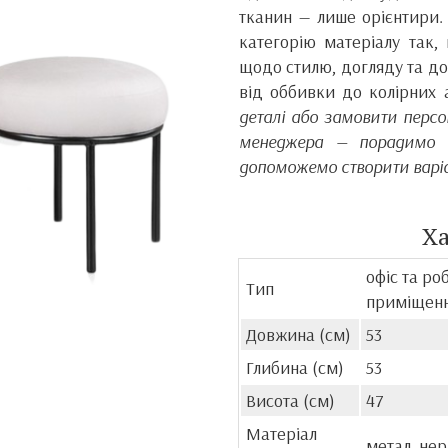
тканин — лише орієнтири. 
категорію матеріалу так
щодо стилю, догляду та до
від оббивки до колірних 
деталі або замовити персо
менеджера — порадимо н
допоможемо створити варіан
Х
офіс та ро
Тип
приміщенн
Довжина (см)
53
Глибина (см)
53
Висота (см)
47
Матеріал
метал, не