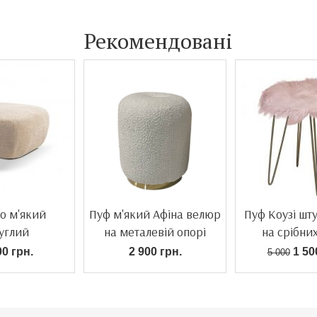
Рекомендовані
io м'який
Пуф м'який Афіна велюр
Пуф Коузі шт
углий
на металевій опорі
на срібни
00 грн.
2 900 грн.
1 50
5 000