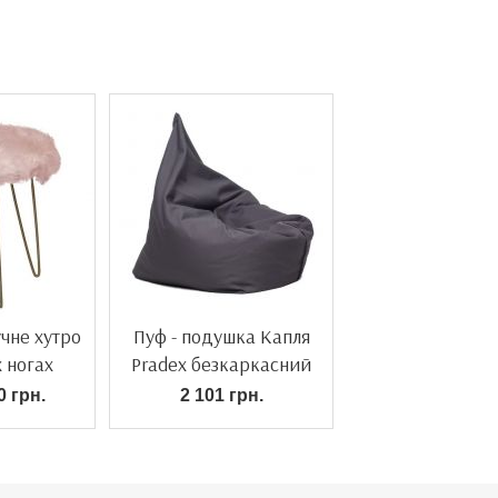
учне хутро
Пуф - подушка Капля
х ногах
Pradex безкаркасний
0 грн.
2 101 грн.