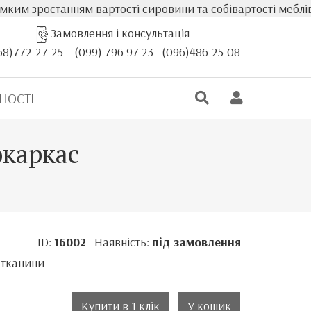
ростанням вартості сировини та собівартості меблів, фак
Замовлення і консультація
68)772-27-25
(099) 796 97 23
(096)486-25-08
НОСТІ
окаркас
ID:
16002
Наявність:
під замовлення
 тканини
Купити в 1 клік
У кошик