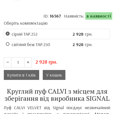
ID:
16567
Наявність:
в наявності
Оберіть комплектацію
сірий TAP.252
2 928
грн.
світлий беж TAP.250
2 928
грн.
2 928
грн.
Купити в 1 клік
У кошик
Круглий пуф CALVI з місцем для
зберігання від виробника SIGNAL
Пуф CALVI VELVET від Signal поєднує незвичайний
дизайн і практичність у використанні. Модель