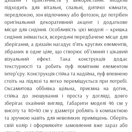
підходить для вітальні, спальні, дитячої кімнати,
передпокою, зон відпочинку або фотозон, де потрібен
оригінальний декоративний акцент і додаткове
місце для сидіння. Особливість цієї моделі — кришка
сидіння знімається, всередині передбачене місце для
зберігання, а дизайн нагадує п’ять круглих елементів,
зібраних в одне ціле, що створює об’ємний і цікавий
візуальний ефект. Така конструкція додає
текстурності та робить пуф помітним елементом
інтер’єру. Конструкція стійка та надійна, пуф впевнено
стоїть на підлозі та легко переміщується при потребі.
Оксамитова оббивка щільна, приємна на дотик,
стійка до зношування і проста у догляді, довго
зберігає охайний вигляд. Габарити моделі 46 см у
висоту та 40×40 см у діаметрі роблять її компактною
та зручною навіть для невеликих приміщень. Оберіть
свій колір і оформлюйте замовлення вже зараз або