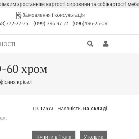
останням вартості сировини та собівартості меблів, факт
Замовлення і консультація
68)772-27-25
(099) 796 97 23
(096)486-25-08
НОСТІ
D-60 хром
фісних крісел
ID:
17572
Наявність:
на складі
шт.
Купити в 1 клік
У кошик