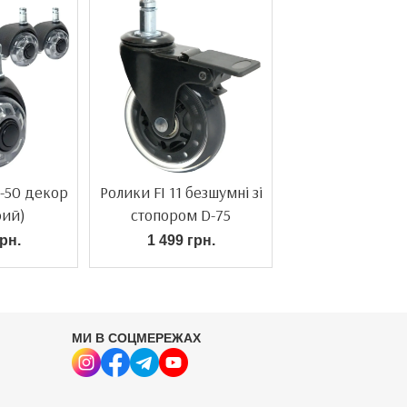
D-50 декор
Ролики FI 11 безшумні зі
рий)
стопором D-75
(прозорий)
рн.
1 499 грн.
МИ В СОЦМЕРЕЖАХ