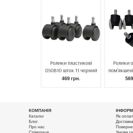
Ролики пластикові
Ролики 
D50B10 шток 11 чорний
пом'якшені
б
469 грн.
569
КОМПАНІЯ
ІНФОРМ
Каталог
Як оплат
Блог
Доставк
Про нас
Поверне
Співпраця
Умови га