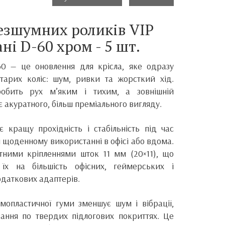
езшумних роликів VIP
ні D-60 хром - 5 шт.
60 — це оновлення для крісла, яке одразу
старих коліс: шум, ривки та жорсткий хід.
обить рух м’яким і тихим, а зовнішній
акуратного, більш преміального вигляду.
 кращу прохідність і стабільність під час
 щоденному використанні в офісі або вдома.
ртними кріпленнями шток 11 мм (20×11), що
 їх на більшість офісних, геймерських і
одаткових адаптерів.
мопластичної гуми зменшує шум і вібрації,
ання по твердих підлогових покриттях. Це