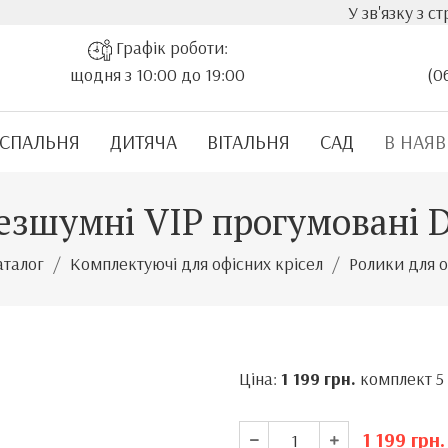
У зв'язку з стрімким зр
Графік роботи:
щодня з 10:00 до 19:00
(0
СПАЛЬНЯ
ДИТЯЧА
ВІТАЛЬНЯ
САД
В НАЯВ
езшумні VIP прогумовані 
аталог
Комплектуючі для офісних крісел
Ролики для о
Ціна:
1 199
грн.
комплект 5 
1 199
грн.