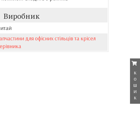
Виробник
итай
апчастини для офісних стільців та крісел
ерівника
к
о
ш
и
к