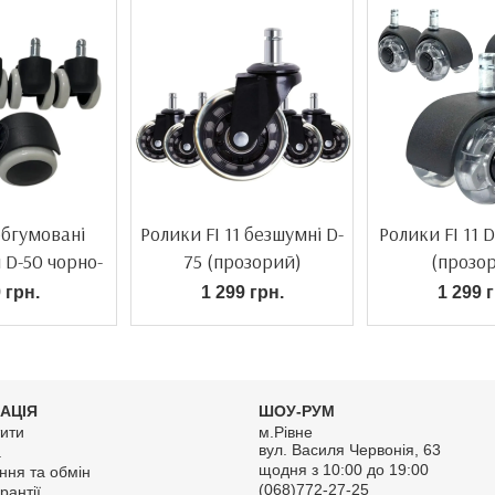
обгумовані
Ролики FI 11 безшумні D-
Ролики FI 11 
 D-50 чорно-
75 (прозорий)
(прозо
ілі
 грн.
1 299 грн.
1 299 г
АЦІЯ
ШОУ-РУМ
ити
м.Рівне
вул. Василя Червонія, 63
а
щодня з 10:00 до 19:00
ння та обмін
(068)772-27-25
рантії