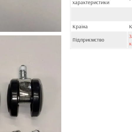
характеристики
Країна
К
З
Підприємство
к