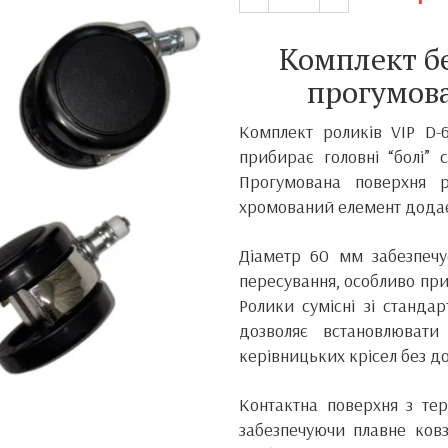
Комплект б
прогумова
Комплект роликів VIP D-
прибирає головні “болі” 
Прогумована поверхня р
хромований елемент додає 
Діаметр 60 мм забезпечує
пересування, особливо при
Ролики сумісні зі станда
дозволяє встановлювати
керівницьких крісел без д
Контактна поверхня з тер
забезпечуючи плавне ковз