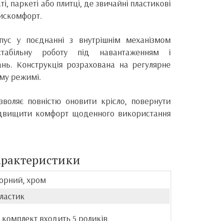
і, паркеті або плитці, де звичайні пластикові
искомфорт.
пус у поєднанні з внутрішнім механізмом
стабільну роботу під навантаженням і
ань. Конструкція розрахована на регулярне
му режимі.
зволяє повністю оновити крісло, повернути
підвищити комфорт щоденного використання
арактеристики
орний, хром
ластик
 комплект входить 5 роликів