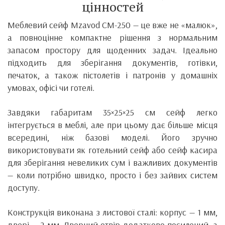
цінностей
Меблевий сейф Mzavod СМ-250 — це вже не «малюк»,
а повноцінне компактне рішення з нормальним
запасом простору для щоденних задач. Ідеально
підходить для зберігання документів, готівки,
печаток, а також пістолетів і патронів у домашніх
умовах, офісі чи готелі.
Завдяки габаритам 35×25×25 см сейф легко
інтегрується в меблі, але при цьому дає більше місця
всередині, ніж базові моделі. Його зручно
використовувати як готельний сейф або сейф касира
для зберігання невеликих сум і важливих документів
— коли потрібно швидко, просто і без зайвих систем
доступу.
Конструкція виконана з листової сталі: корпус — 1 мм,
двері — 2 мм. Дверний отвір додатково посилений, а