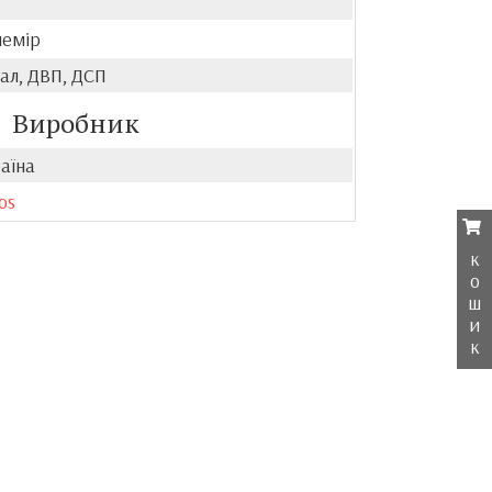
емір
ал, ДВП, ДСП
Виробник
аїна
os
к
о
ш
и
к