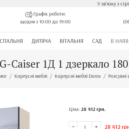
У зв'язку з стрімким з
Графік роботи:
щодня з 10:00 до 19:00
(0
СПАЛЬНЯ
ДИТЯЧА
ВІТАЛЬНЯ
САД
В НАЯВ
-Caiser 1Д 1 дзеркало 18
лог
Корпусні меблі
Корпусні меблі Doros
Розсувні
Ціна:
28 412
грн.
28 412
грн