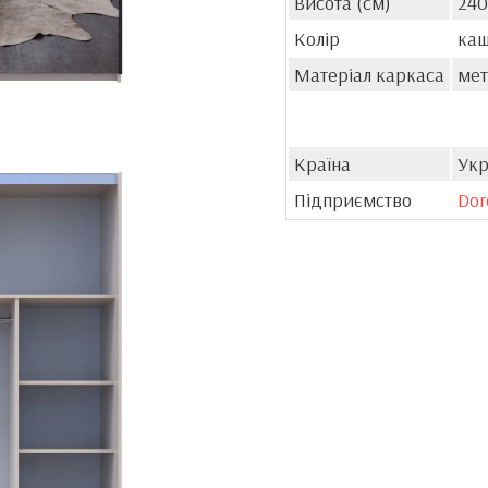
Висота (см)
240
Колір
каш
Матеріал каркаса
мет
Країна
Укр
Підприємство
Dor