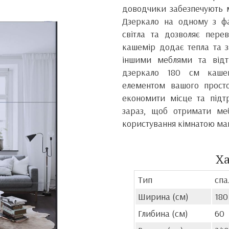
доводчики забезпечують м
Дзеркало на одному з фа
світла та дозволяє перев
кашемір додає тепла та з
іншими меблями та відт
дзеркало 180 см кашем
елементом вашого просто
економити місце та під
зараз, щоб отримати меб
користування кімнатою м
Х
Тип
спа
Ширина (см)
180
Глибина (см)
60