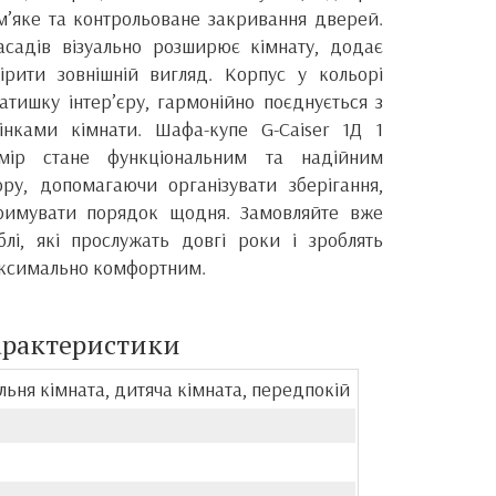
’яке та контрольоване закривання дверей.
садів візуально розширює кімнату, додає
ірити зовнішній вигляд. Корпус у кольорі
атишку інтер’єру, гармонійно поєднується з
інками кімнати. Шафа-купе G-Caiser 1Д 1
ір стане функціональним та надійним
ру, допомагаючи організувати зберігання,
тримувати порядок щодня. Замовляйте вже
лі, які прослужать довгі роки і зроблять
аксимально комфортним.
арактеристики
льня кімната, дитяча кімната, передпокій