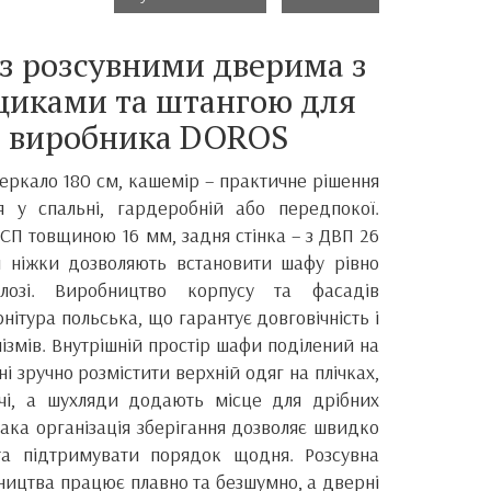
із розсувними дверима з
щиками та штангою для
д виробника DOROS
зеркало 180 см, кашемір – практичне рішення
ня у спальні, гардеробній або передпокої.
СП товщиною 16 мм, задня стінка – з ДВП 26
і ніжки дозволяють встановити шафу рівно
длозі. Виробництво корпусу та фасадів
рнітура польська, що гарантує довговічність і
ізмів. Внутрішній простір шафи поділений на
ні зручно розмістити верхній одяг на плічках,
ечі, а шухляди додають місце для дрібних
Така організація зберігання дозволяє швидко
 та підтримувати порядок щодня. Розсувна
ництва працює плавно та безшумно, а дверні