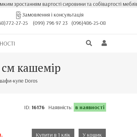
ростанням вартості сировини та собівартості меблів, факт
Замовлення і консультація
68)772-27-25
(099) 796 97 23
(096)486-25-08
НОСТІ
0 см кашемір
 шафи-купе Doros
ID:
16176
Наявність:
в наявності
.
Купити в 1 клік
У кошик