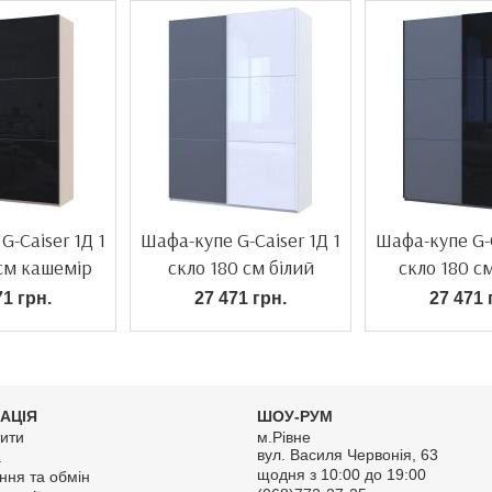
G-Caiser 1Д 1
Шафа-купе G-Caiser 1Д 1
Шафа-купе G-C
 см кашемір
скло 180 см білий
скло 180 с
71 грн.
27 471 грн.
27 471 
АЦІЯ
ШОУ-РУМ
ити
м.Рівне
вул. Василя Червонія, 63
а
щодня з 10:00 до 19:00
ння та обмін