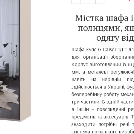
Містка шафа 
полицями, я
одягу ві
Шафа-купе G-Caiser 1Д 1 д
для організації зберіган
Корпус виготовлений із ЛД
мм, а металеві регулююч
навіть на нерівній пі
здійснюється в Україні, фу
безперебійну роботу механ
три частини. В одній части
в іншій – повсякденні р
предметів та аксесуарів. 
знаходити потрібні речі
система польського вироб