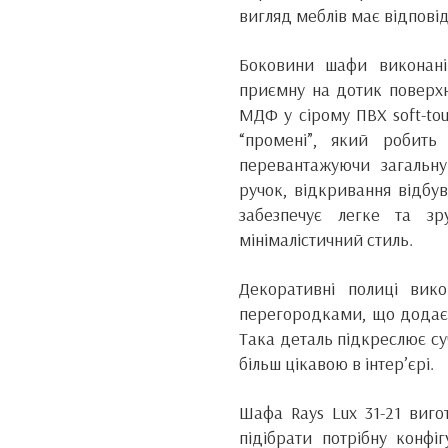
вигляд меблів має відповід
Боковини шафи виконані
приємну на дотик поверхн
МДФ у сірому ПВХ soft-to
“промені”, який робить
перевантажуючи загальн
ручок, відкривання відбу
забезпечує легке та зр
мінімалістичний стиль.
Декоративні полиці вик
перегородками, що додає л
Така деталь підкреслює су
більш цікавою в інтер’єрі.
Шафа Rays Lux 31-21 виго
підібрати потрібну конфі