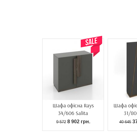
Акція!
Шафа офісна Rays
Шафа офіс
34/606 Salita
31/80
8 902 грн.
37
9 572
40 645