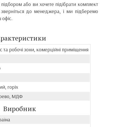
 підбором або ви хочете підібрати комплект
 зверніться до менеджера, і ми підберемо
 офіс.
арактеристики
с та робочі зони, комерційні приміщення
0
1
ий, горіх
рево, МДФ
Виробник
раїна