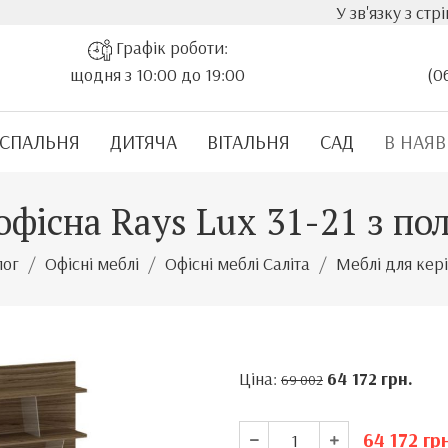
У зв'язку з стрімким
Графік роботи:
щодня з 10:00 до 19:00
(0
СПАЛЬНЯ
ДИТЯЧА
ВІТАЛЬНЯ
САД
В НАЯВ
фісна Rays Lux 31-21 з п
лог
Офісні меблі
Офісні меблі Саліта
Меблі для кері
Ціна:
64 172
грн.
69 002
64 172
грн