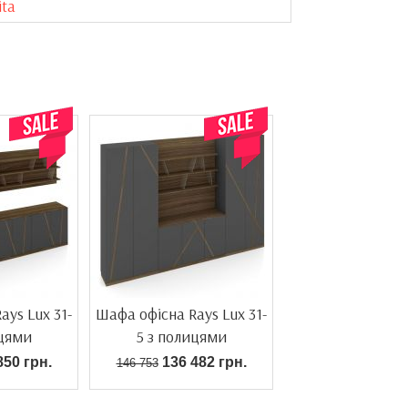
ita
ays Lux 31-
Шафа офісна Rays Lux 31-
ицями
5 з полицями
50 грн.
136 482 грн.
146 753