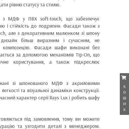
ати рівню статусу та стилю.
 з МДФ у ПВХ soft-touch, що забезпечує
ю і стійкість до подряпин. Фасади також з
uch, але з декоративним малюнком зі шпону
 дизайн більш виразним і сучасним, не
у композицію. Фасади шафи виконані без
вається за допомогою механізмів Tip-On, що
учне користування, а також підкреслює
онані зі шпонованого МДФ з акриловими
к
егкості та візуальної динаміки конструкції.
о
ш
часний характер серії Rays Lux і робить шафу
и
к
товляється під замовлення, тому ви можете
гурацію та узгодити деталі з менеджером.