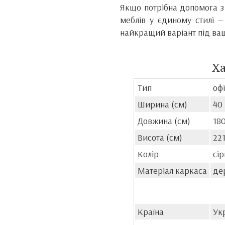
Якщо потрібна допомога з
меблів у єдиному стилі —
найкращий варіант під ваш
Х
Тип
офі
Ширина (см)
40
Довжина (см)
18
Висота (см)
22
Колір
сір
Матеріал каркаса
де
Країна
Ук