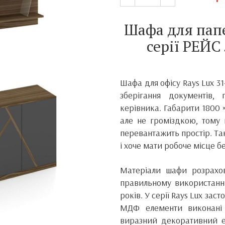
Шафа для папе
серії РЕЙС
Шафа для офісу Rays Lux 31
зберігання документів,
керівника. Габарити 1800 ×
але не громіздкою, тому 
перевантажить простір. Та
і хоче мати робоче місце б
Матеріали шафи розрахов
правильному використанні
років. У серії Rays Lux зас
МДФ елементи виконані 
виразний декоративний е