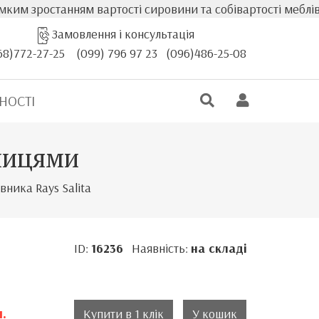
 зростанням вартості сировини та собівартості меблів, фа
Замовлення і консультація
68)772-27-25
(099) 796 97 23
(096)486-25-08
НОСТІ
олицями
вника Rays Salita
ID:
16236
Наявність:
на складі
.
Купити в 1 клік
У кошик