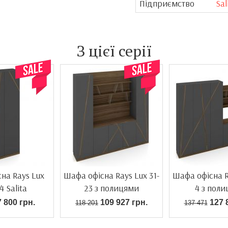
Підприємство
Sal
З цієї серії
на Rays Lux
Шафа офісна Rays Lux 31-
Шафа офісна R
4 Salita
23 з полицями
4 з пол
 800 грн.
109 927 грн.
127 8
118 201
137 471