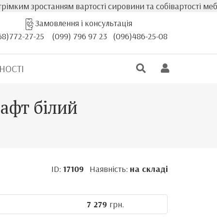
зростанням вартості сировини та собівартості меблів, фа
Замовлення і консультація
68)772-27-25
(099) 796 97 23
(096)486-25-08
НОСТІ
афт білий
ID:
17109
Наявність:
на складі
7 279
грн.