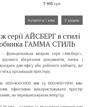
7 913
грн.
Купити в 1 клік
У кошик
ж серії АЙСБЕРГ в стилі
иробника ГАММА СТИЛЬ
— функціональна модель серії «Айсберг»,
 зручного зберігання документів, папок і
ідходить для офісу або робочого кабінету, де
і чітка організація простору.
рів: 600×400×1900 мм та 800×400×1900 мм.
оляє ефективно використовувати простір
еннях, не перевантажуючи інтер’єр.
П 18 мм — надійне та практичне рішення для