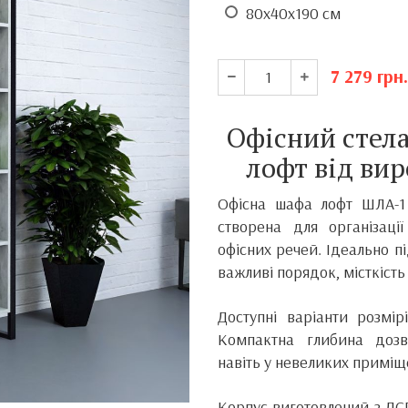
80x40x190 см
7 279
грн.
Офісний стела
лофт від в
Офісна шафа лофт ШЛА-1 
створена для організації
офісних речей. Ідеально п
важливі порядок, місткість 
Доступні варіанти розмі
Компактна глибина дозв
навіть у невеликих приміщ
Корпус виготовлений з ДС