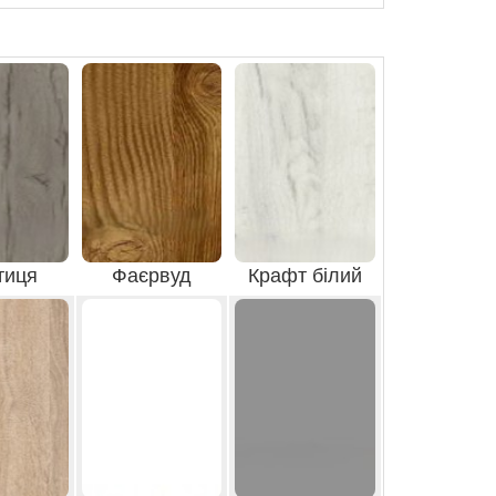
тиця
Фаєрвуд
Крафт білий