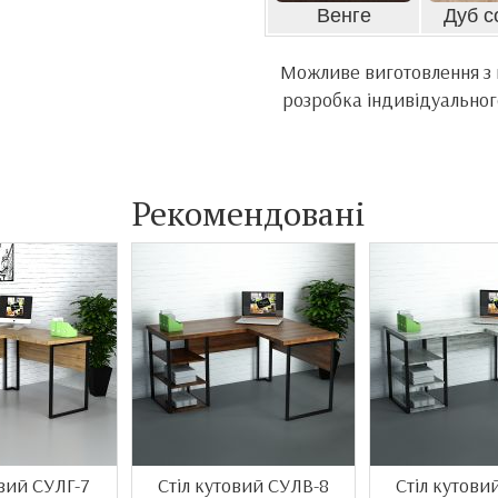
Венге
Дуб с
Можливе виготовлення з м
розробка індивідуальног
Рекомендовані
овий СУЛГ-7
Стіл кутовий СУЛВ-8
Стіл кутови