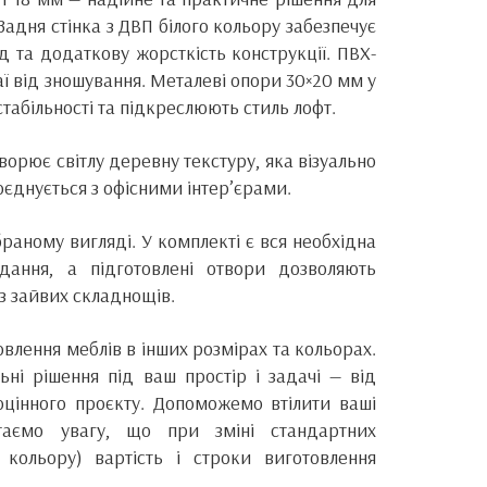
адня стінка з ДВП білого кольору забезпечує
д та додаткову жорсткість конструкції. ПВХ-
ї від зношування. Металеві опори 30×20 мм у
табільності та підкреслюють стиль лофт.
ворює світлу деревну текстуру, яка візуально
оєднується з офісними інтер’єрами.
браному вигляді. У комплекті є вся необхідна
дання, а підготовлені отвори дозволяють
ез зайвих складнощів.
влення меблів в інших розмірах та кольорах.
ні рішення під ваш простір і задачі — від
оцінного проєкту. Допоможемо втілити ваші
ртаємо увагу, що при зміні стандартних
 кольору) вартість і строки виготовлення