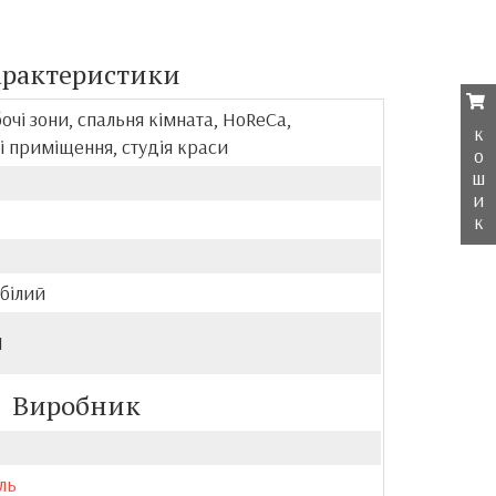
арактеристики
бочі зони, спальня кімната, HoReCa,
к
і приміщення, студія краси
о
ш
и
к
білий
П
Виробник
ль