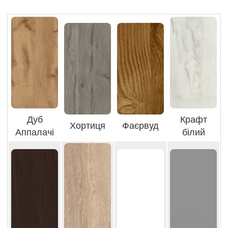
Дуб
Крафт
Хортиця
Фаєрвуд
Аппалачі
білий