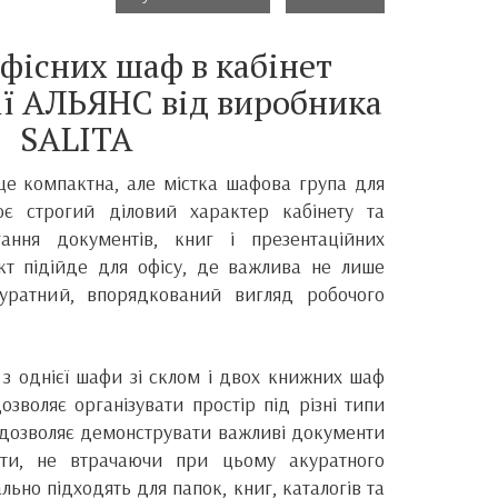
фісних шаф в кабінет
ії АЛЬЯНС від виробника
SALITA
це компактна, але містка шафова група для
ює строгий діловий характер кабінету та
гання документів, книг і презентаційних
кт підійде для офісу, де важлива не лише
куратний, впорядкований вигляд робочого
 з однієї шафи зі склом і двох книжних шаф
зволяє організувати простір під різні типи
м дозволяє демонструвати важливі документи
ути, не втрачаючи при цьому акуратного
льно підходять для папок, книг, каталогів та