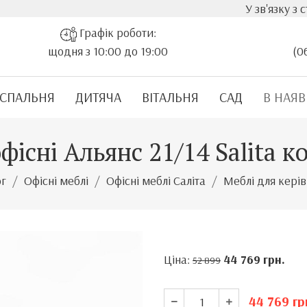
У зв'язку з стрімк
Графік роботи:
щодня з 10:00 до 19:00
(0
СПАЛЬНЯ
ДИТЯЧА
ВІТАЛЬНЯ
САД
В НАЯВ
існі Альянс 21/14 Salita 
ог
Офісні меблі
Офісні меблі Саліта
Меблі для керів
Ціна:
44 769
грн.
52 899
44 769
гр