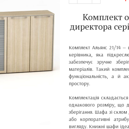
Комплект о
директора сер
Комплект Альянс 21/14 — 
керівника, яка підкресл
забезпечує зручне збері
матеріалів. Такий компле
функціональність, а й а
простору.
Комплектація складається
однакового розміру, що до
зберігання. Шафа зі скло
або корпоративні атриб
вигляду. Книжні шафи ідеа