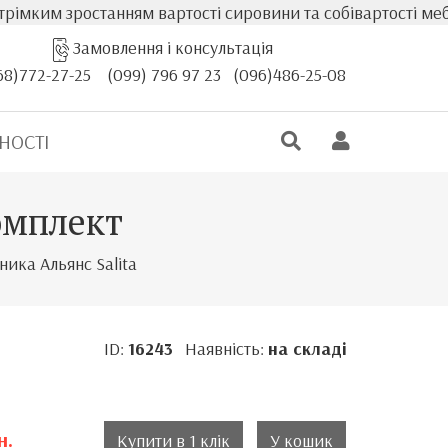
им зростанням вартості сировини та собівартості меблів, 
Замовлення і консультація
68)772-27-25
(099) 796 97 23
(096)486-25-08
НОСТІ
комплект
ника Альянс Salita
ID:
16243
Наявність:
на складі
н.
Купити в 1 клік
У кошик