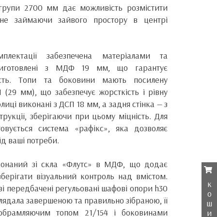
 групи 2700 мм дає можливість розмістити
 не займаючи зайвого простору в центрі
мплектації забезпечена матеріалами та
виготовлені з МДФ 19 мм, що гарантує
чність. Топи та боковини мають посилену
(29 мм), що забезпечує жорсткість і рівну
лиці виконані з ДСП 18 мм, а задня стінка — з
рукції, зберігаючи при цьому міцність. Для
товується система «рафікс», яка дозволяє
ід ваші потреби.
конаний зі скла «Флутс» в МДФ, що додає
зберігати візуальний контроль над вмістом.
к
зі передбачені регульовані шафові опори h30
о
ядала завершеною та правильно зібраною, її
ш
 обрамляючим топом 21/154 і боковинами
и