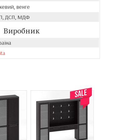
жевий, венге
П, ДСП, МДФ
Виробник
раїна
ita