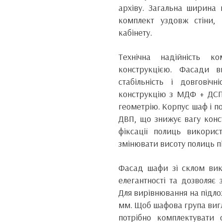
архіву. Загальна ширина
комплект уздовж стіни,
кабінету.
Технічна надійність ко
конструкцією. Фасади 
стабільність і довгові
конструкцію з МДФ + ДСП 
геометрію. Корпус шаф і по
ДВП, що знижує вагу конст
фіксації полиць викорис
змінювати висоту полиць п
Фасад шафи зі склом ви
елегантності та дозволяє 
Для вирівнювання на підло
мм. Щоб шафова група вигл
потрібно комплектувати