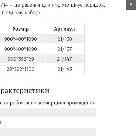
к
/14 — це рішення для тих, хто цінує порядок,
ь в одному наборі.
Розмір
Артикул
900*400*1090
21/138
900*400*1090
21/137
900*392*29
21/147
29*392*1100
21/143
арактеристики
с та робочі зони, комерційні приміщення
0
9