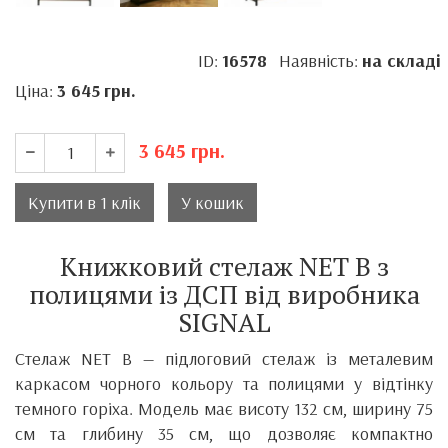
ID:
16578
Наявність:
на складі
Ціна:
3 645
грн.
3 645
грн.
Купити в 1 клік
У кошик
Книжковий стелаж NET B з
полицями із ДСП від виробника
SIGNAL
Стелаж NET B — підлоговий стелаж із металевим
каркасом чорного кольору та полицями у відтінку
темного горіха. Модель має висоту 132 см, ширину 75
см та глибину 35 см, що дозволяє компактно