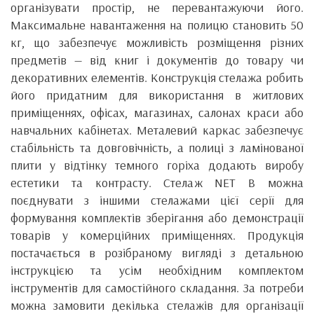
організувати простір, не перевантажуючи його.
Максимальне навантаження на полицю становить 50
кг, що забезпечує можливість розміщення різних
предметів — від книг і документів до товару чи
декоративних елементів. Конструкція стелажа робить
його придатним для використання в житлових
приміщеннях, офісах, магазинах, салонах краси або
навчальних кабінетах. Металевий каркас забезпечує
стабільність та довговічність, а полиці з ламінованої
плити у відтінку темного горіха додають виробу
естетики та контрасту. Стелаж NET B можна
поєднувати з іншими стелажами цієї серії для
формування комплектів зберігання або демонстрації
товарів у комерційних приміщеннях. Продукція
постачається в розібраному вигляді з детальною
інструкцією та усім необхідним комплектом
інструментів для самостійного складання. За потреби
можна замовити декілька стелажів для організації